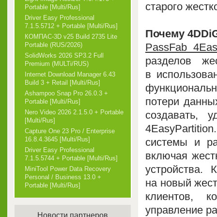
старого жестк
Portable [Multi/Rus]
Driver Easy Professional
7.1.5.5712 + Portable [Multi/Rus]
Почему 4DDiG
КОМПАС-3D v25 Build 2735 Lite
PassFab 4Easy
Portable (RUS/2026)
SolidWorks 2026 SP3.2 Full
разделов же
Premium (MULTi/RUS)
в использова
Internet Download Manager 6.43
Build 3 + Retail [Multi/Rus]
функциональн
Ashampoo Snap Pro 26.0.3 +
потери данных
Portable [Multi/Rus]
Nero Video 2026 2.1.5.0 + Portable
создавать, 
[Multi/Rus]
4EasyPartiti
Capture One 23 Pro / Enterprise
16.8.4.3645 [Multi/Rus]
системы и ра
Driver Easy Professional
включая жест
7.1.5.5744 + Portable [Multi/Rus]
устройства. 
MiniTool Power Data Recovery
Personal / Business 13.0 +
на новый жест
Portable [Multi/Rus]
клиентов, 
управление р
Новости партнеров