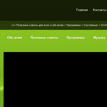
Главная
Контакты
SerGaly
>>> Полезные советы для всех и обо всем
»
Программы
»
Системные
» 4DDiG
Обо всем
Полезные советы
Программы
Музыка