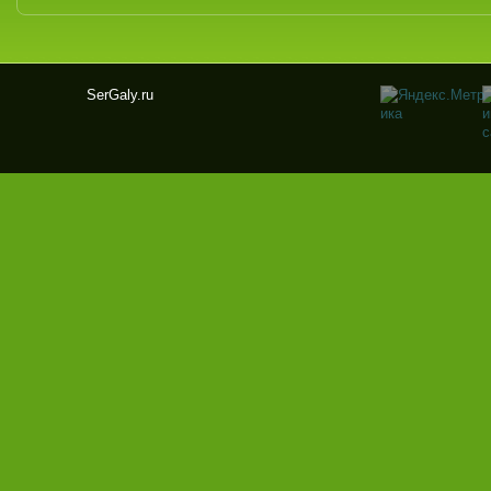
SerGaly.ru
Ser
Gal
y.ru