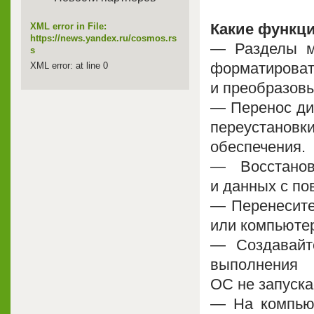
Какие функции
XML error in File:
https://news.yandex.ru/cosmos.rs
— Разделы мо
s
форматиров
XML error: at line 0
и преобразовы
— Перенос дис
переустанов
обеспечения.
— Восстанов
и данных с п
— Перенесите
или компьютер
— Создавайт
выполнения 
ОС не запуска
— На компьют