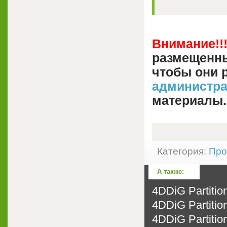
Внимание!!
размещенны
чтобы они 
администр
материалы.
Категория:
Про
А также:
4DDiG Partition
4DDiG Partition
4DDiG Partition