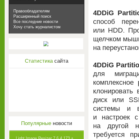
Правообладателям
4DDiG Partit
Расширенный поиск
способ пер
Все последние новости
Хочу стать журналистом
или HDD. Про
щелчком мыши,
на переустано
Статистика
сайта
4DDiG Partiti
для миграц
комплексное 
клонировать 
диск или SS
системы и 
и настроек с
Популярные
новости
на другой н
требуется п
Light Image Resizer 7.6.4.173 +