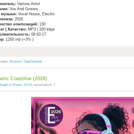
лнитель:
Various Artist
ние:
Vox And Groove
 музыки:
Vocal House, Electro
релиза:
2026
чество композиций:
130
т | Качество:
MP3 | 320 kbps
олжительность:
08:50:17
ер:
1250 mb (+3% )
гория:
Музыка
/
Зарубежная
oric Coastline (2026)
trigall
от
Вчера, 19:26
, посмотрело: 7