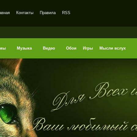
авная
Контакты
Правила
RSS
ммы
Музыка
Видео
Обои
Игры
Мысли вслух