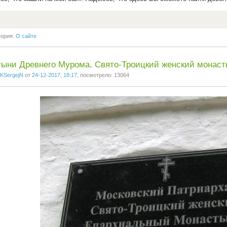
гория:
О сайте
ыни Древнего Мурома. Свято-Троицкий женский монаст
KSergejN
от
24-12-2017, 18:17
, посмотрело: 13064