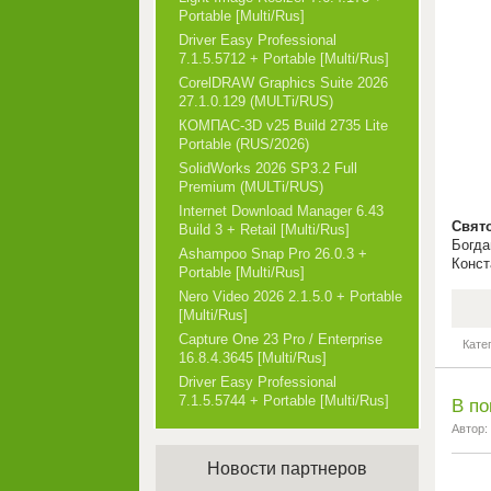
Portable [Multi/Rus]
Driver Easy Professional
7.1.5.5712 + Portable [Multi/Rus]
CorelDRAW Graphics Suite 2026
27.1.0.129 (MULTi/RUS)
КОМПАС-3D v25 Build 2735 Lite
Portable (RUS/2026)
SolidWorks 2026 SP3.2 Full
Premium (MULTi/RUS)
Internet Download Manager 6.43
Свят
Build 3 + Retail [Multi/Rus]
Богда
Ashampoo Snap Pro 26.0.3 +
Конст
Portable [Multi/Rus]
Nero Video 2026 2.1.5.0 + Portable
[Multi/Rus]
Capture One 23 Pro / Enterprise
Кате
16.8.4.3645 [Multi/Rus]
Driver Easy Professional
7.1.5.5744 + Portable [Multi/Rus]
В по
Автор:
Новости партнеров