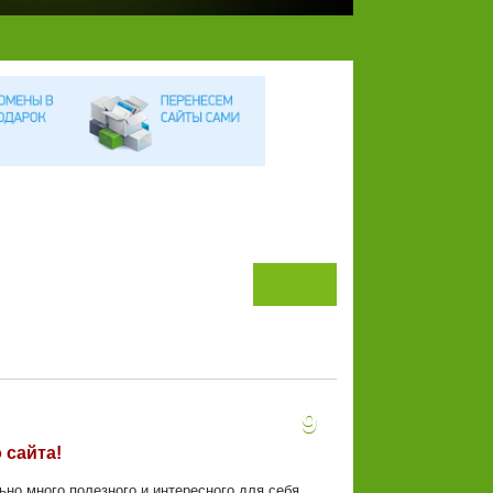
Назад
Впере
д
9
 сайта!
ьно много полезного и интересного для себя.