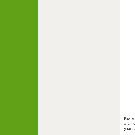
Как о
эта н
уже н