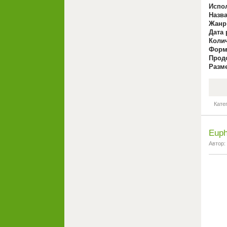
Испо
Назва
Жанр
Дата 
Коли
Форма
Прод
Разм
Кате
Euph
Автор: