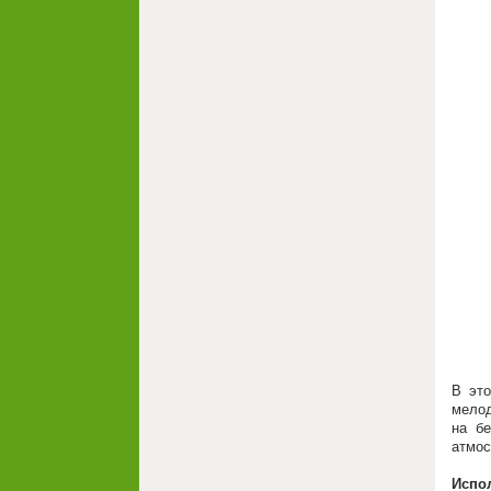
В это
мелод
на бе
атмос
Испо