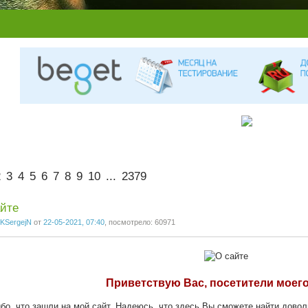
2
3
4
5
6
7
8
9
10
...
2379
йте
KSergejN
от
22-05-2021, 07:40
, посмотрело: 60971
Приветствую Вас, посетители моего
бо, что зашли на мой сайт. Надеюсь, что здесь Вы сможете найти довол