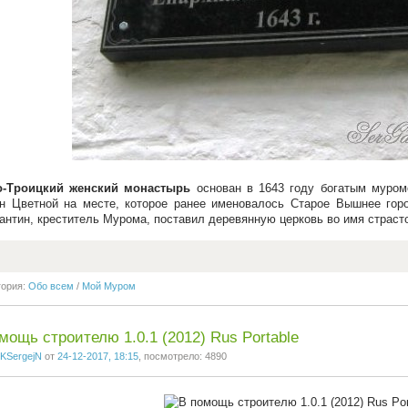
о-Троицкий женский монастырь
основан в 1643 году богатым муром
н Цветной на месте, которое ранее именовалось Старое Вышнее горо
антин, креститель Мурома, поставил деревянную церковь во имя страст
гория:
Обо всем
/
Мой Муром
мощь строителю 1.0.1 (2012) Rus Portable
KSergejN
от
24-12-2017, 18:15
, посмотрело: 4890