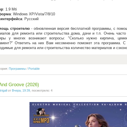
ер
: 1.9 Мб
форма
: Windows XP/Vista/7/8/10
 интерфейса
: Русский
мощь строителю
- обновленная версия бесплатной программы, с помо
иалов для ремонта или строительства дома, дачи и т.п. Очень часто
тиры у многих возникают вопросы: "Сколько нужно кирпича, цемен
мент?" Ответить на них Вам несомненно поможет эта программа. С
одимые для ремонта или строительства количество материалов и сэконо
гория:
Программы
/
Portable
And Groove (2026)
trigall
от
Вчера, 19:39
, посмотрело: 4