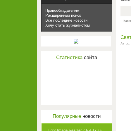
Правообладателям
Расширенный поиск
Все последние новости
Кате
Хочу стать журналистом
Свят
Автор:
Статистика
сайта
Популярные
новости
Light Image Resizer 7.6.4.173 +