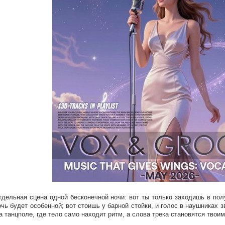
тдельная сцена одной бесконечной ночи: вот ты только заходишь в пол
очь будет особенной; вот стоишь у барной стойки, и голос в наушниках з
а танцполе, где тело само находит ритм, а слова трека становятся тв