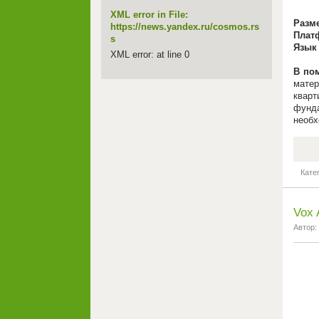
XML error in File:
Разм
https://news.yandex.ru/cosmos.rs
Плат
s
Язык
XML error: at line 0
В по
матер
квар
фунда
необх
Кате
Vox 
Автор: