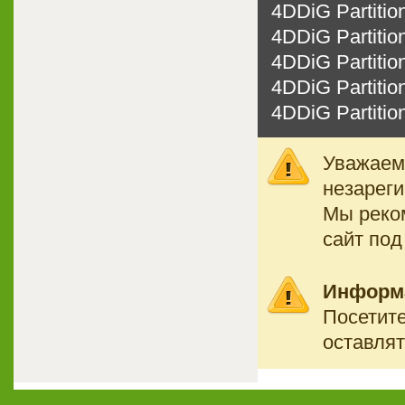
4DDiG Partition
4DDiG Partition
4DDiG Partition
4DDiG Partitio
4DDiG Partitio
Уважаемы
незареги
Мы реко
сайт под
Информ
Посетите
оставлят