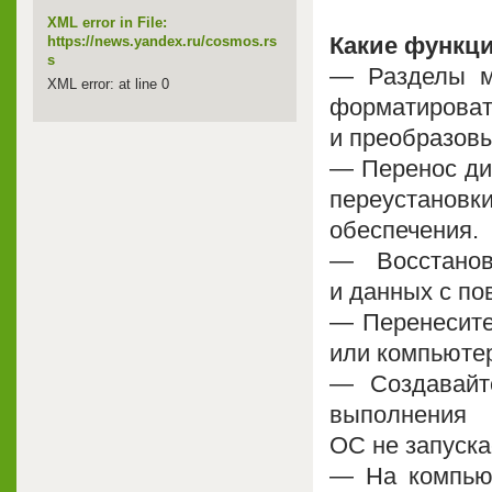
XML error in File:
Какие функции
https://news.yandex.ru/cosmos.rs
s
— Разделы мо
XML error: at line 0
форматиров
и преобразовы
— Перенос дис
переустанов
обеспечения.
— Восстанов
и данных с п
— Перенесите
или компьютер
— Создавайт
выполнения 
ОС не запуска
— На компьют