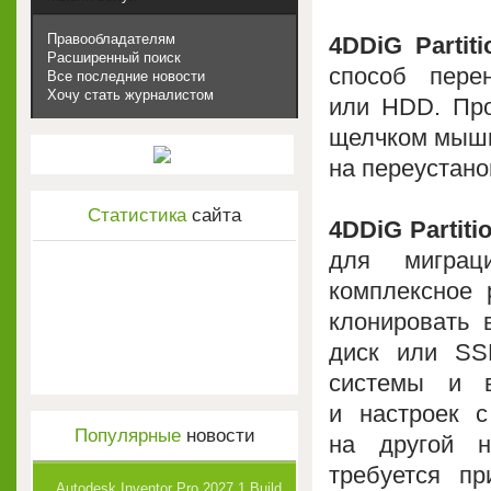
Правообладателям
4DDiG Partit
Расширенный поиск
способ пер
Все последние новости
Хочу стать журналистом
или HDD. Про
щелчком мыши,
на переустано
Статистика
сайта
4DDiG Partiti
для миграц
комплексное 
клонировать 
диск или SS
системы и 
и настроек с
Популярные
новости
на другой н
требуется п
Autodesk Inventor Pro 2027.1 Build