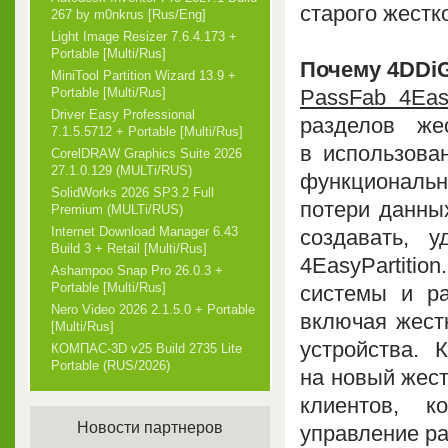
старого жестк
267 by m0nkrus [Rus/Eng]
Light Image Resizer 7.6.4.173 +
Portable [Multi/Rus]
Почему 4DDiG
MiniTool Partition Wizard 13.9 +
PassFab 4Easy
Portable [Multi/Rus]
Driver Easy Professional
разделов же
7.1.5.5712 + Portable [Multi/Rus]
в использова
CorelDRAW Graphics Suite 2026
27.1.0.129 (MULTi/RUS)
функциональн
SolidWorks 2026 SP3.2 Full
потери данных
Premium (MULTi/RUS)
Internet Download Manager 6.43
создавать, 
Build 3 + Retail [Multi/Rus]
4EasyPartiti
Ashampoo Snap Pro 26.0.3 +
Portable [Multi/Rus]
системы и ра
Nero Video 2026 2.1.5.0 + Portable
включая жест
[Multi/Rus]
устройства. 
КОМПАС-3D v25 Build 2735 Lite
Portable (RUS/2026)
на новый жест
клиентов, 
Новости партнеров
управление р