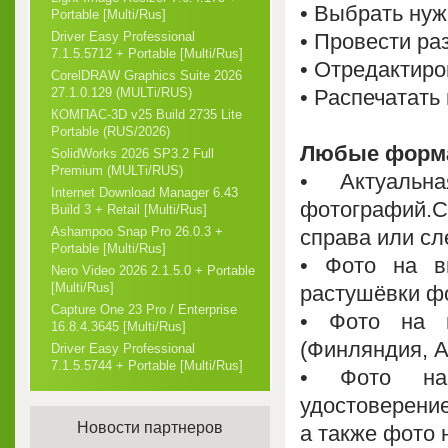
• Выбрать нуж
Portable [Multi/Rus]
• Провести ра
Driver Easy Professional
7.1.5.5712 + Portable [Multi/Rus]
• Отредактир
CorelDRAW Graphics Suite 2026
• Распечатать
27.1.0.129 (MULTi/RUS)
КОМПАС-3D v25 Build 2735 Lite
Portable (RUS/2026)
Любые форм
SolidWorks 2026 SP3.2 Full
Premium (MULTi/RUS)
• Актуаль
Internet Download Manager 6.43
фотографий.С
Build 3 + Retail [Multi/Rus]
Ashampoo Snap Pro 26.0.3 +
справа или сл
Portable [Multi/Rus]
• Фото на в
Nero Video 2026 2.1.5.0 + Portable
[Multi/Rus]
растушёвки ф
Capture One 23 Pro / Enterprise
• Фото на 
16.8.4.3645 [Multi/Rus]
(Финляндия, А
Driver Easy Professional
7.1.5.5744 + Portable [Multi/Rus]
• Фото на 
удостоверени
Новости партнеров
а также фото 