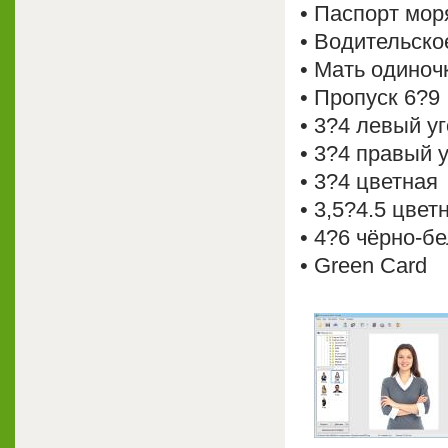
• Паспорт мор
• Водительско
• Мать одиноч
• Пропуск 6?9
• 3?4 левый у
• 3?4 правый 
• 3?4 цветная
• 3,5?4.5 цвет
• 4?6 чёрно-б
• Green Card