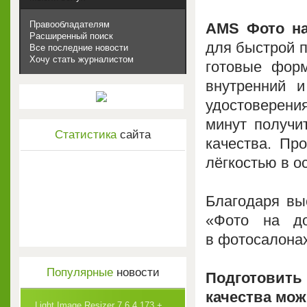
Правообладателям
AMS Фото н
Расширенный поиск
для быстрой п
Все последние новости
Хочу стать журналистом
готовые фор
внутренний и
удостоверения
минут получи
Статистика
сайта
качества. Пр
лёгкостью в о
Благодаря вы
«Фото на до
в фотосалонах
Популярные
новости
Подготовит
качества мож
Light Image Resizer 7.6.4.173 +