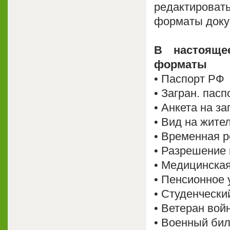
редактироват
форматы докум
В настояще
форматы
• Паспорт РФ
• Загран. пасп
• Анкета на за
• Вид на жите
• Временная р
• Разрешение 
• Медицинская
• Пенсионное 
• Студенчески
• Ветеран вой
• Военный бил