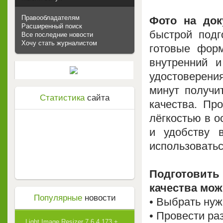
Правообладателям
Фото на до
Расширенный поиск
быстрой подг
Все последние новости
Хочу стать журналистом
готовые фор
внутренний и
удостоверения
минут получи
Статистика
сайта
качества. Пр
лёгкостью в о
и удобству 
использоватьс
Подготовит
качества мож
Популярные
новости
• Выбрать нуж
• Провести ра
Light Image Resizer 7.6.4.173 +