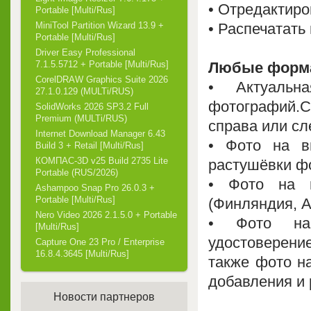
• Отредактир
Portable [Multi/Rus]
• Распечатать
MiniTool Partition Wizard 13.9 +
Portable [Multi/Rus]
Driver Easy Professional
Любые форм
7.1.5.5712 + Portable [Multi/Rus]
CorelDRAW Graphics Suite 2026
• Актуаль
27.1.0.129 (MULTi/RUS)
фотографий.Ст
SolidWorks 2026 SP3.2 Full
Premium (MULTi/RUS)
справа или сл
Internet Download Manager 6.43
• Фото на в
Build 3 + Retail [Multi/Rus]
КОМПАС-3D v25 Build 2735 Lite
растушёвки ф
Portable (RUS/2026)
• Фото на 
Ashampoo Snap Pro 26.0.3 +
Portable [Multi/Rus]
(Финляндия, А
Nero Video 2026 2.1.5.0 + Portable
• Фото на 
[Multi/Rus]
удостоверение
Capture One 23 Pro / Enterprise
16.8.4.3645 [Multi/Rus]
также фото на
добавления и
Новости партнеров