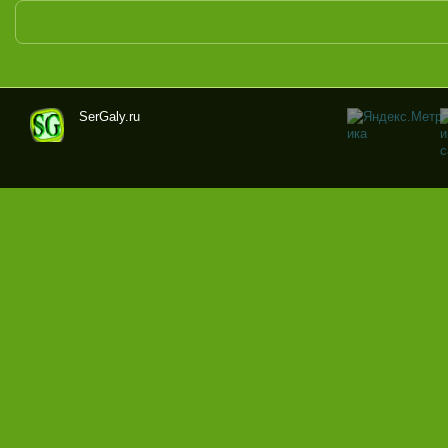
SerGaly.ru
Ser
Gal
y.ru