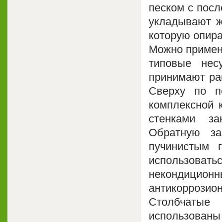
песком с пос
укладывают ж
которую опира
Можно примен
типовые нес
принимают рав
Сверху по п
комплексной 
стенками з
Обратную з
пучинистым 
использов
некондицио
антикоррозио
Столбчатые
использова