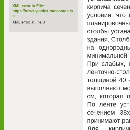
кирпича сече
XML error in File:
https://news.yandex.ru/cosmos.rs
условия, что
s
планировочных
XML error: at line 0
столбы устана
здания. Стол
на однородны
минимальной, р
При слабых, 
ленточно-ст
толщиной 40 
выполняют мо
см, которая 
По ленте уст
сечением 38x
принимают равн
Для кирпич