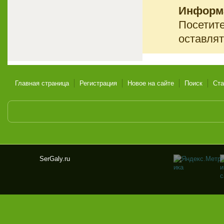
Информ
Посетите
оставлят
Главная страница
Регистрация
Новое на сайте
Поиск
Ста
SerGaly.ru
Ser
Gal
y.ru