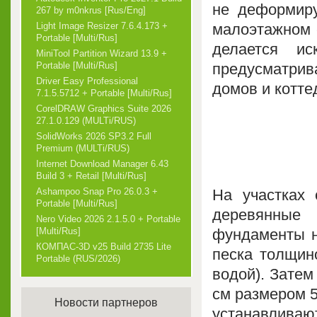
не деформиру
267 by m0nkrus [Rus/Eng]
малоэтажном с
Light Image Resizer 7.6.4.173 +
Portable [Multi/Rus]
делается ис
MiniTool Partition Wizard 13.9 +
предусматрив
Portable [Multi/Rus]
Driver Easy Professional
домов и коттед
7.1.5.5712 + Portable [Multi/Rus]
CorelDRAW Graphics Suite 2026
27.1.0.129 (MULTi/RUS)
SolidWorks 2026 SP3.2 Full
Premium (MULTi/RUS)
Internet Download Manager 6.43
Build 3 + Retail [Multi/Rus]
На участках 
Ashampoo Snap Pro 26.0.3 +
Portable [Multi/Rus]
деревянные
Nero Video 2026 2.1.5.0 + Portable
фундаменты н
[Multi/Rus]
КОМПАС-3D v25 Build 2735 Lite
песка толщин
Portable (RUS/2026)
водой). Зате
см размером 50
Новости партнеров
устанавливаю