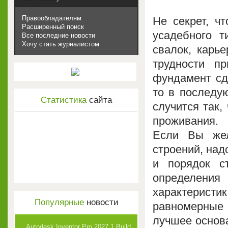
Правообладателям
Не секрет, ч
Расширенный поиск
усадебного т
Все последние новости
Хочу стать журналистом
свалок, карье
трудности п
фундамент сде
то в последу
Статистика
сайта
случится так,
проживания.
Если Вы жел
строений, над
и порядок с
определения
характеристи
Популярные
новости
равномерные
лучшее основа
Autodesk Inventor Pro 2027.1 Build