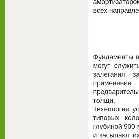
амортизаторо
всех направле
Фундаменты в
могут служит
залегания з
применение
предваритель
толщи.
Технология у
типовых кол
глубиной 900 
и засыпают их