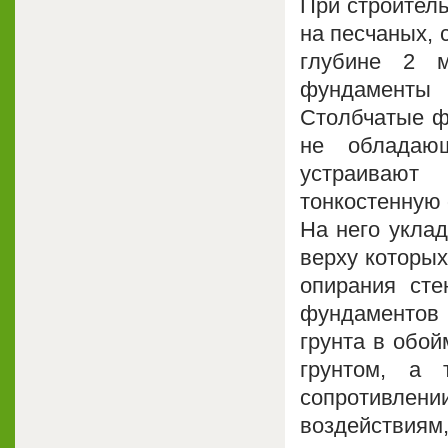
При строитель
на песчаных, 
глубине 2 м
фундаменты
Столбчатые ф
не обладаю
устраивают
тонкостенную
На него укла
верху которы
опирания сте
фундаменто
грунта в обой
грунтом, а 
сопротивлен
воздействиям,