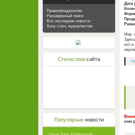
Дата 
Коли
Правообладателям
Форма
Расширенный поиск
Прод
Все последние новости
Разм
Хочу стать журналистом
Мир с
Здесь
нот и
звуко
Статистика
сайта
Сп
Вним
Популярные
новости
они 
Driver Easy Professional