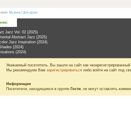
гория:
Музыка
/
Для души
акже:
ct Jazz Vol. 02 (2025)
mental Abstract Jazz (2025)
olor Jazz Inspiration (2024)
Shades (2024)
isations (2024)
Уважаемый посетитель, Вы зашли на сайт как незарегистрированный
Мы рекомендуем Вам
зарегистрироваться
либо войти на сайт под св
Информация
Посетители, находящиеся в группе
Гости
, не могут оставлять комме