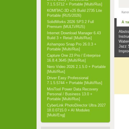
7.1.5.5712 + Portable [Multi/Rus]
КОМПАС-3D v25 Build 2735 Lite
Кате
Portable (RUS/2026)
SolidWorks 2026 SP3.2 Full
А т
Premium (MULTi/RUS)
Abstra
Internet Download Manager 6.43
Instru
Build 3 + Retail [Multi/Rus]
Waterc
Ashampoo Snap Pro 26.0.3 +
Jazz 
Portable [Multi/Rus]
Improv
Capture One 23 Pro / Enterprise
16.8.4.3645 [Multi/Rus]
Nero Video 2026 2.1.5.0 + Portable
[Multi/Rus]
Driver Easy Professional
7.1.5.5744 + Portable [Multi/Rus]
MiniTool Power Data Recovery
Personal / Business 13.0 +
Portable [Multi/Rus]
CyberLink PhotoDirector Ultra 2027
18.0.0715.0 + AI Modules
[Multi/Eng]