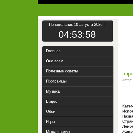
Понедельник 10 августа 2026 г.
04:53:59
Главная
Обо всем
Полезные советы
Impr
Автор:
Программы
Музыка
Видео
Катег
Испо
Обои
Назва
Стран
Игры
Лейб
Жанр
Мысли вслух