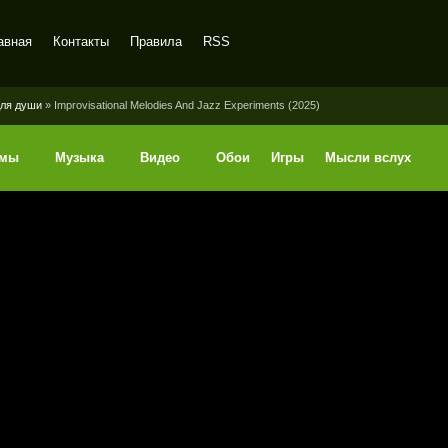
авная
Контакты
Правила
RSS
ля души
» Improvisational Melodies And Jazz Experiments (2025)
ммы
Музыка
Видео
Обои
Игры
Мысли вслух