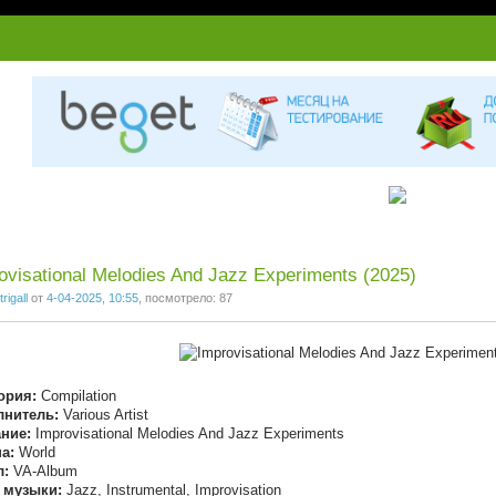
ovisational Melodies And Jazz Experiments (2025)
trigall
от
4-04-2025, 10:55
, посмотрело: 87
ория:
Compilation
лнитель:
Various Artist
ние:
Improvisational Melodies And Jazz Experiments
а:
World
л:
VA-Album
 музыки:
Jazz, Instrumental, Improvisation