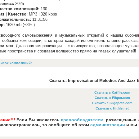
релиза:
2025
чество композиций:
130
т | Качество:
MP3 | 320 kbps
олжительность:
11:31:56
ер:
1630 mb (+3% )
вободного самовыражения и музыкальных открытий с нашим сборник
 собраны композиции, в которых каждый исполнитель словно рассказ
 ритмов. Джазовая импровизация — это искусство, позволяющее музыка
вые пространства и создавая волшебство прямо на глазах слушателей!
исок композиций:
Скачать: Improvisational Melodies And Jazz E
Скачать с Katfile.com
Скачать с Fikper.com
Скачать с Gigapeta.com
Скачать с Hitfile.net
ание!!!
Если Вы являетесь
правообладателем
, размещенных 
распространялись, то сообщите об этом
администрации
и мы 