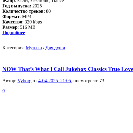
Жанр
: EDM, Electronic, Dance
Год выпуска:
2025
Количество треков
: 80
Формат
: MP3
Качество
: 320 kbps
Размер
: 516 MB
Подробнее
Категория:
Музыка
/
Для души
NOW That’s What I Call Jukebox Classics True Lov
Автор:
Vyborg
от
4-04-2025, 21:05
, посмотрело: 73
0