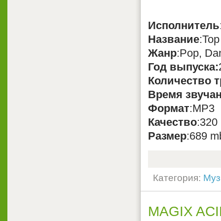
Исполнитель
Название
:Top
Жанр
:Pop, Da
Год выпуска:
Количество т
Время звуча
Формат
:MP3
Качество
:320
Размер
:689 m
Категория:
Муз
MAGIX ACID