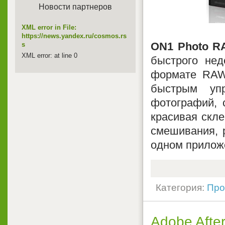
Новости партнеров
XML error in File:
https://news.yandex.ru/cosmos.rs
ON1 Photo 
s
XML error: at line 0
быстрого нед
формате RAW.
быстрым упр
фотографий, 
красивая скле
смешивания, р
одном прилож
Категория:
Про
Adobe After