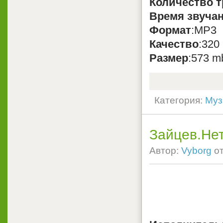
Количество т
Время звуча
Формат
:MP3
Качество
:320
Размер
:573 m
Категория:
Муз
Зайцев.Нет
Автор:
Vyborg
о