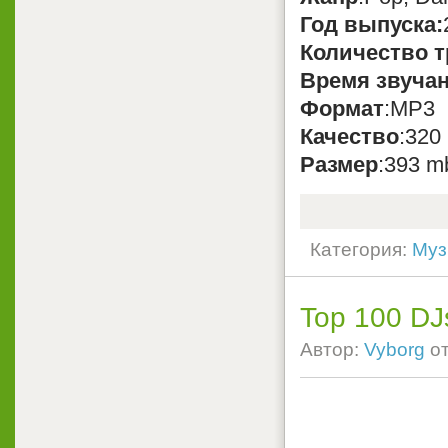
Год выпуска:
Количество т
Время звуча
Формат
:MP3
Качество
:320
Размер
:393 m
Категория:
Муз
Top 100 DJ
Автор:
Vyborg
о