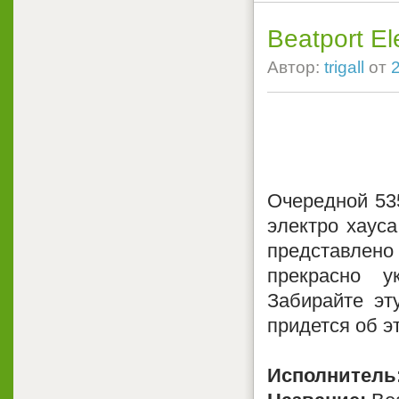
Beatport E
Автор:
trigall
от
Очередной 535
электро хаус
представлен
прекрасно 
Забирайте эт
придется об э
Исполнитель