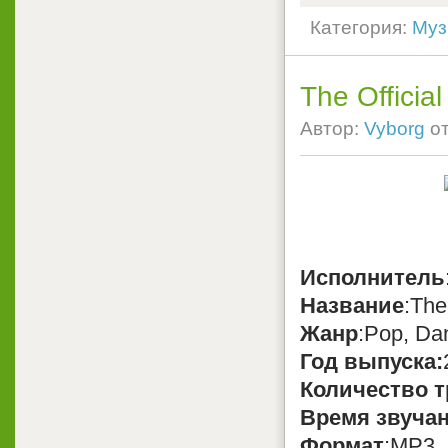
Категория:
Муз
The Officia
Автор:
Vyborg
о
Исполнитель
Название
:The
Жанр
:Pop, Da
Год выпуска:
Количество т
Время звуча
Формат
:MP3