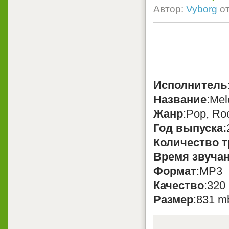
Автор:
Vyborg
о
Исполнитель
Название
:Mel
Жанр
:Pop, Ro
Год выпуска:
Количество т
Время звуча
Формат
:MP3
Качество
:320
Размер
:831 m