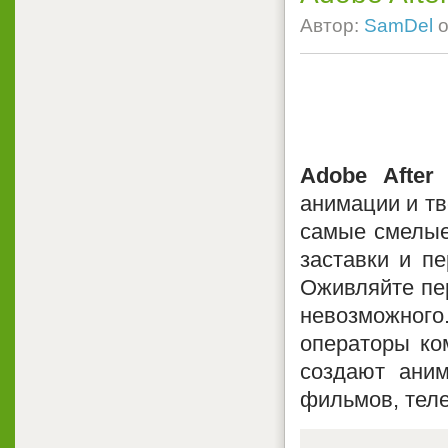
Автор:
SamDel
о
Adobe After 
анимации и тв
самые смелые
заставки и п
Оживляйте пер
невозможног
операторы ко
создают ани
фильмов, теле