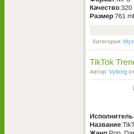
Качество
:320
Размер
:761 m
Категория:
Муз
TikTok Tren
Автор:
Vyborg
о
Исполнитель
Название
:Tik
Жанр
:Pop, Da