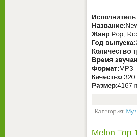
Исполнитель
Название
:New
Жанр
:Pop, Ro
Год выпуска:
Количество т
Время звуча
Формат
:MP3
Качество
:320
Размер
:4167 
Категория:
Муз
Melon Top 