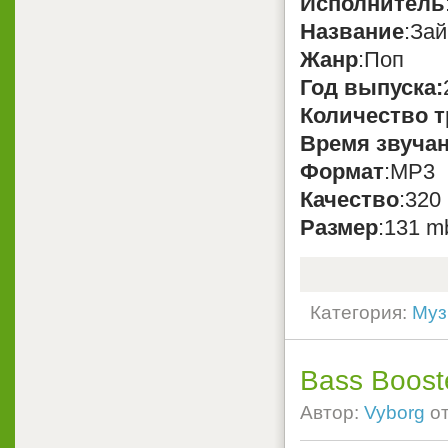
Исполнитель
Название
:За
Жанр
:Поп
Год выпуска:
Количество т
Время звуча
Формат
:MP3
Качество
:320
Размер
:131 m
Категория:
Муз
Bass Booste
Автор:
Vyborg
о