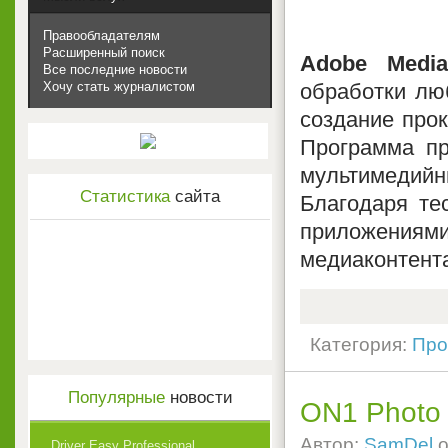
Правообладателям
Расширенный поиск
Adobe Medi
Все последние новости
обработки люб
Хочу стать журналистом
создание про
Программа пр
мультимеди
Статистика
сайта
Благодаря те
приложениями
медиаконтент
Категория:
Про
Популярные
новости
ON1 Photo 
Автор:
SamDel
о
Driver Easy Professional