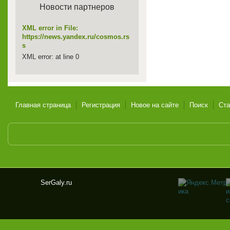
Новости партнеров
XML error in File:
https://news.yandex.ru/cosmos.rs
s
XML error: at line 0
Главная страница
Регистрация
Новое на сайте
Поиск
Ста
SerGaly.ru
Ser
Gal
y.ru