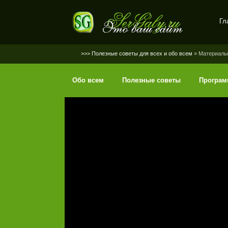
Гл
SerGaly
>>> Полезные советы для всех и обо всем
» Материалы 
Обо всем
Полезные советы
Програ