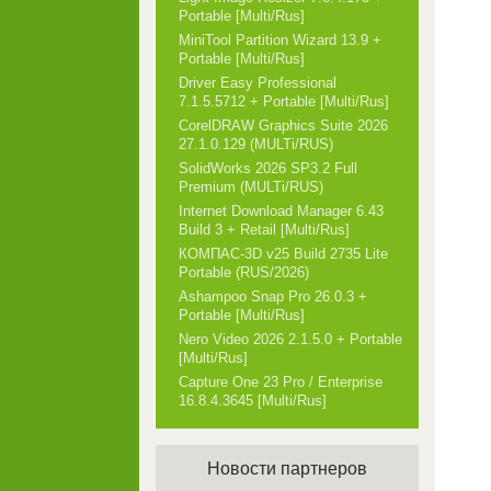
Portable [Multi/Rus]
MiniTool Partition Wizard 13.9 +
Portable [Multi/Rus]
Driver Easy Professional
7.1.5.5712 + Portable [Multi/Rus]
CorelDRAW Graphics Suite 2026
27.1.0.129 (MULTi/RUS)
SolidWorks 2026 SP3.2 Full
Premium (MULTi/RUS)
Internet Download Manager 6.43
Build 3 + Retail [Multi/Rus]
КОМПАС-3D v25 Build 2735 Lite
Portable (RUS/2026)
Ashampoo Snap Pro 26.0.3 +
Portable [Multi/Rus]
Nero Video 2026 2.1.5.0 + Portable
[Multi/Rus]
Capture One 23 Pro / Enterprise
16.8.4.3645 [Multi/Rus]
Новости партнеров