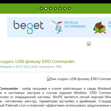
1
2
3
4
5
6
7
 создать USB-флешку ERD Commander.
KSergejN
от
19-07-2012, 00:09
, посмотрело: 3902
Commander
- набор программ и утилит работающих в среде Windows
ых и системных настроек в случае падения Windows. ERD Comman
исимо от операционной системы. WinPE является легкой версией Win
м, системному реестру, параметрам настройки и драйверам. Станд
ый Рабочий стол и позволяет эффективно использовать предлагаемые 