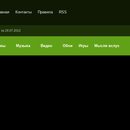
авная
Контакты
Правила
RSS
за 19.07.2012
ммы
Музыка
Видео
Обои
Игры
Мысли вслух