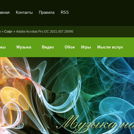
авная
Контакты
Правила
RSS
ы
»
Софт
» Adobe Acrobat Pro DC 2021.007.20095
ммы
Музыка
Видео
Обои
Игры
Мысли вслух