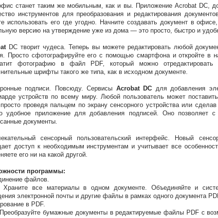
фис станет таким же мобильным, как и вы. Приложение Acrobat DC, д
ство инструментов для преобразования и редактирования документо
е использовать его где угодно. Начните создавать документ в офисе,
ьную версию на утверждение уже из дома — это просто, быстро и удоб
at
DC творит чудеса. Теперь вы можете редактировать любой докумен
я. Просто сфотографируйте его с помощью смартфона и откройте в н
ратит фотографию в файл PDF, который можно отредактировать 
нительные шрифты такого же типа, как в исходном документе.
тронные подписи. Повсюду. Сервисы
Acrobat DC
для добавления эле
арде устройств по всему миру. Любой пользователь может поставит
 просто проведя пальцем по экрану сенсорного устройства или сделав
о удобное приложение для добавления подписей. Оно позволяет с 
санные документы.
лекательный сенсорный пользовательский интерфейс. Новый сенсо
ает доступ к необходимым инструментам и учитывает все особенност
няете его ни на какой другой.
ожности программы:
динение файлов.
Храните все материалы в одном документе. Объединяйте и систем
ения электронной почты и другие файлы в рамках одного документа PD
рование в PDF.
реобразуйте бумажные документы в редактируемые файлы PDF с возмо