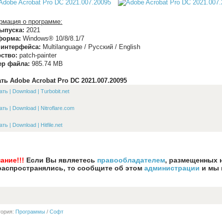
мация о программе:
ыпуска:
2021
форма:
Windows® 10/8/8.1/7
 интерфейса:
Multilanguage / Русский / English
ство:
patch-painter
ер файла:
985.74 MB
ть Adobe Acrobat Pro DC 2021.007.20095
ть | Download | Turbobit.net
ть | Download | Nitroflare.com
ть | Download | Hitfile.net
ание!!!
Если Вы являетесь
правообладателем
, размещенных 
распространялись, то сообщите об этом
администрации
и мы 
гория:
Программы
/
Софт