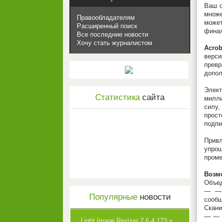
Ваш о
множе
Правообладателям
может
Расширенный поиск
финал
Все последние новости
Хочу стать журналистом
Acrob
верси
прев
допол
Элек
Статистика
сайта
милли
силу,
прост
подпи
Прив
упрощ
проме
Возм
Объе
— — 
Популярные
новости
сообщ
Скани
— — П
Light Image Resizer 7.6.4.173 +