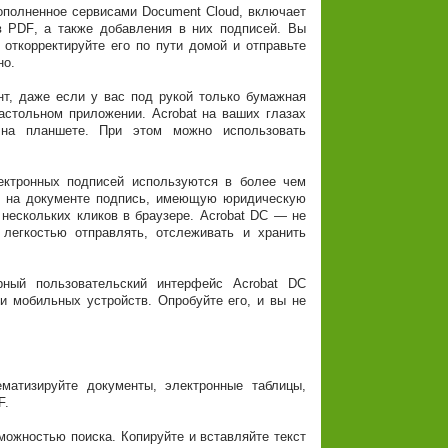
ополненное сервисами Document Cloud, включает
в PDF, а также добавления в них подписей. Вы
 откорректируйте его по пути домой и отправьте
но.
т, даже если у вас под рукой только бумажная
астольном приложении. Acrobat на ваших глазах
на планшете. При этом можно использовать
ктронных подписей используются в более чем
ь на документе подпись, имеющую юридическую
 нескольких кликов в браузере. Acrobat DC — не
легкостью отправлять, отслеживать и хранить
рный пользовательский интерфейс Acrobat DC
и мобильных устройств. Опробуйте его, и вы не
атизируйте документы, электронные таблицы,
F.
жностью поиска. Копируйте и вставляйте текст