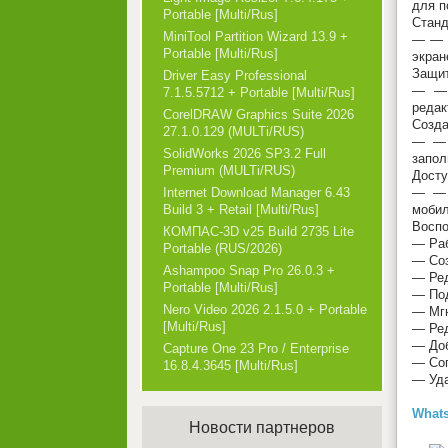
для п
Portable [Multi/Rus]
Станд
MiniTool Partition Wizard 13.9 +
— — П
Portable [Multi/Rus]
экран
Защи
Driver Easy Professional
— — 
7.1.5.5712 + Portable [Multi/Rus]
редак
CorelDRAW Graphics Suite 2026
Созда
27.1.0.129 (MULTi/RUS)
— — 
SolidWorks 2026 SP3.2 Full
запол
Premium (MULTi/RUS)
Досту
— — 
Internet Download Manager 6.43
мобил
Build 3 + Retail [Multi/Rus]
Воспо
КОМПАС-3D v25 Build 2735 Lite
— Раб
Portable (RUS/2026)
— Соз
Ashampoo Snap Pro 26.0.3 +
— Ред
Portable [Multi/Rus]
— Под
Nero Video 2026 2.1.5.0 + Portable
— Мгн
[Multi/Rus]
— Ред
— Доб
Capture One 23 Pro / Enterprise
— Сог
16.8.4.3645 [Multi/Rus]
— Уда
Whats
Новости партнеров