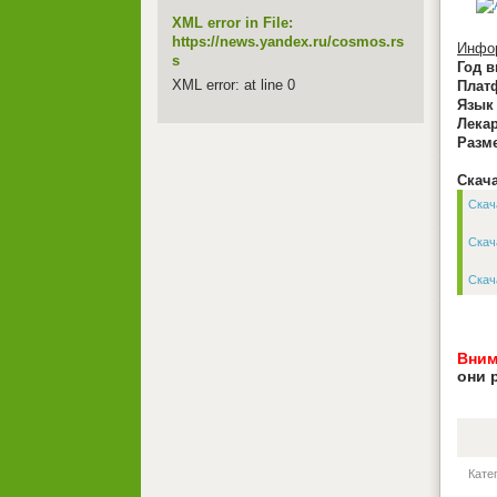
XML error in File:
https://news.yandex.ru/cosmos.rs
Инфор
s
Год в
XML error: at line 0
Плат
Язык
Лекар
Разм
Скача
Скача
Скача
Скача
Вним
они 
Кате