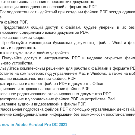
овторного использования в нескольких документах.
артизация повседневных операций с форматом PDF.
оследовательность действий при создании файлов PDF всегда одинак
е.
та файлов PDF.
Предоставляя общий доступ к файлам, будьте уверены в их безо
тирования содержимого ваших документов PDF.
ние заполняемых форм.
Преобразуйте имеющиеся бумажные документы, файлы Word и фор
нять и подписывать.
п к инструментам с любых устройств.
Получайте доступ к инструментам PDF и недавно открытым файл
ьного устройства.
льзуйтесь комплексным решением для работы с файлами в формате PDF
отайте на компьютерах под управлением Mac и Windows, а также на мо
дание высококачественных файлов PDF.
актирование и экспорт файлов PDF в документы Office.
писание и отправка на подписание файлов PDF.
овенное редактирование отсканированных документов PDF.
актирование и упорядочение файлов PDF на устройстве iPad.
авление аудио- и видеозаписей в файлы PDF.
ласованная подготовка файлов PDF с помощью управляемых действий.
ление конфиденциальной информации без возможности восстановления
 new in Adobe Acrobat Pro DC 2021