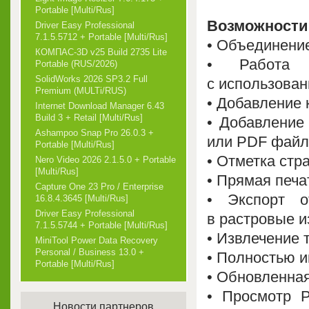
Portable [Multi/Rus]
Возможности
Driver Easy Professional
7.1.5.5712 + Portable [Multi/Rus]
• Объединение
КОМПАС-3D v25 Build 2735 Lite
• Работа 
Portable (RUS/2026)
SolidWorks 2026 SP3.2 Full
с использова
Premium (MULTi/RUS)
• Добавление 
Internet Download Manager 6.43
Build 3 + Retail [Multi/Rus]
• Добавление
Ashampoo Snap Pro 26.0.3 +
или PDF файл
Portable [Multi/Rus]
• Отметка стр
Nero Video 2026 2.1.5.0 + Portable
[Multi/Rus]
• Прямая печа
Capture One 23 Pro / Enterprise
• Экспорт 
16.8.4.3645 [Multi/Rus]
Driver Easy Professional
в растровые 
7.1.5.5744 + Portable [Multi/Rus]
• Извлечение 
MiniTool Power Data Recovery
Personal / Business 13.0 +
• Полностью и
Portable [Multi/Rus]
• Обновленна
• Просмотр P
Новости партнеров