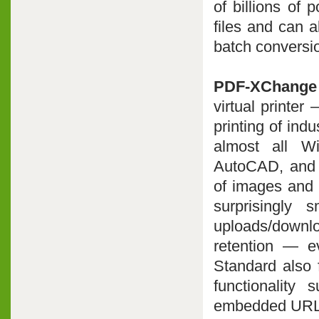
of billions of 
files and can 
batch conversion
PDF-XChange 
virtual printer
printing of indu
almost all W
AutoCAD, and f
of images and i
surprisingly 
uploads/downlo
retention — e
Standard also 
functionality
embedded URL su