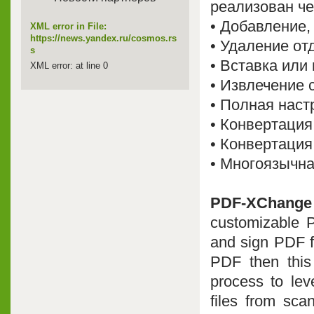
реализован че
• Добавление,
XML error in File:
https://news.yandex.ru/cosmos.rs
• Удаление от
s
• Вставка или
XML error: at line 0
• Извлечение 
• Полная нас
• Конвертаци
• Конвертаци
• Многоязычна
PDF-XChange
customizable P
and sign PDF fi
PDF then this 
process to lev
files from sca