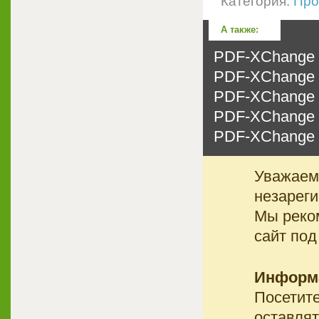
Категория:
Про
А также:
PDF-XChange P
PDF-XChange P
PDF-XChange P
PDF-XChange P
PDF-XChange P
Уважаемы
незареги
Мы реко
сайт под
Информ
Посетите
оставлят