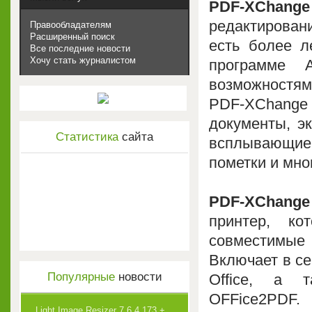
PDF-XChang
редактирован
Правообладателям
Расширенный поиск
есть более л
Все последние новости
Хочу стать журналистом
программе 
возможностя
PDF-XChang
документы, эк
Статистика
сайта
всплывающие
пометки и мно
PDF-XChange
принтер, ко
совместимые 
Включает в се
Популярные
новости
Office, а т
OFFice2PDF.
Light Image Resizer 7.6.4.173 +