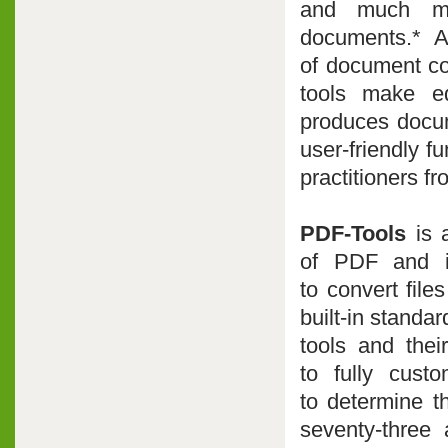
and much mor
documents.* Av
of document co
tools make ed
produces docum
user-friendly f
practitioners f
PDF-Tools
is a
of PDF and im
to convert file
built-in standar
tools and thei
to fully cust
to determine t
seventy-three