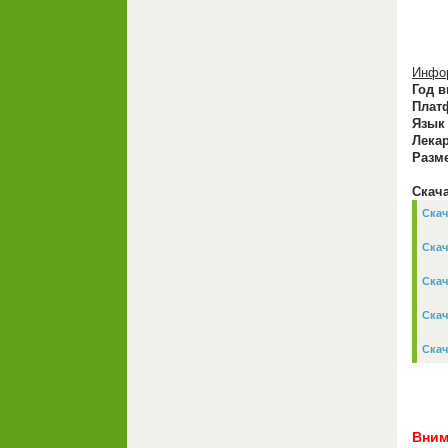
Инфор
Год в
Плат
Язык
Лекар
Разм
Скача
Скач
Скач
Скач
Скач
Скач
Вним