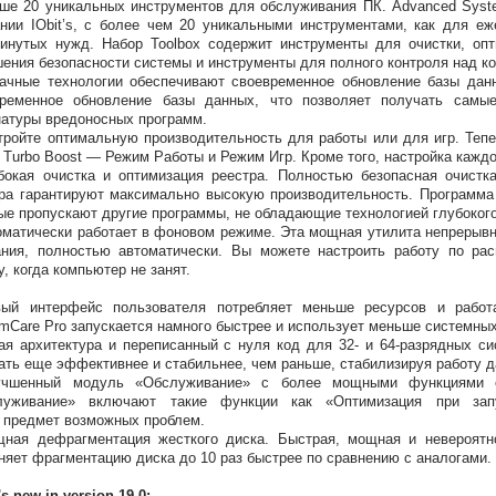
ше 20 уникальных инструментов для обслуживания ПК. Advanced Syst
нии IObit’s, с более чем 20 уникальными инструментами, как для е
инутых нужд. Набор Toolbox содержит инструменты для очистки, оп
ения безопасности системы и инструменты для полного контроля над к
ачные технологии обеспечивают своевременное обновление базы данн
временное обновление базы данных, что позволяет получать самы
натуры вредоносных программ.
тройте оптимальную производительность для работы или для игр. Те
 Turbo Boost — Режим Работы и Режим Игр. Кроме того, настройка кажд
бокая очистка и оптимизация реестра. Полностью безопасная очистк
ра гарантируют максимально высокую производительность. Программа 
ые пропускают другие программы, не обладающие технологией глубокого
оматически работает в фоновом режиме. Эта мощная утилита непрерывн
ния, полностью автоматически. Вы можете настроить работу по рас
у, когда компьютер не занят.
вый интерфейс пользователя потребляет меньше ресурсов и рабо
mCare Pro запускается намного быстрее и использует меньше системных
ая архитектура и переписанный с нуля код для 32- и 64-разрядных 
ать еще эффективнее и стабильнее, чем раньше, стабилизируя работу д
учшенный модуль «Обслуживание» с более мощными функциями о
луживание» включают такие функции как «Оптимизация при запу
 предмет возможных проблем.
щная дефрагментация жесткого диска. Быстрая, мощная и невероят
няет фрагментацию диска до 10 раз быстрее по сравнению с аналогами.
's new in version 19.0: