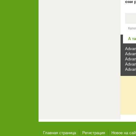
они 
Кате
А т
Advan
Advan
Advan
Advan
Advan
Главная страница
Регистрация
Новое на сай