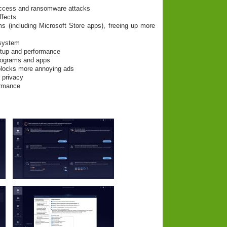
 access and ransomware attacks
ffects
 (including Microsoft Store apps), freeing up more
system
rtup and performance
rograms and apps
 blocks more annoying ads
 privacy
ormance