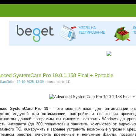
1
2
3
4
5
6
7
nced SystemCare Pro 19.0.1.158 Final + Portable
SamDel
от
14-10-2025, 13:39
, посмотрело: 111
nced SystemCare Pro 19
— это мощный пакет для оптимизации опе
ество модулей для оптимизации, настройки и повышения произво
жностям данной программы вы сможете настроить Windows до уровн
сть интернета (до 300 процентов) и защитить компьютер от вирусны
ламного ПО, обнаружить и заранее устранить возможные угрозы и бреш
стемном реестре, очистить временные и ненужные файлы, позволяе