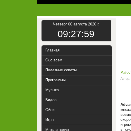
Четверг 06 августа 2026 г.
09:28:00
Главная
Обо всем
Полезные советы
Adva
Автор:
Программы
Музыка
Видео
Adva
множ
Обои
возмо
скоро
Игры
и рек
в си
Мысли вслух