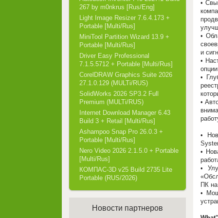
• Свы
267 by m0nkrus [Rus/Eng]
компа
Light Image Resizer 7.6.4.173 +
продв
Portable [Multi/Rus]
улучш
• Обл
MiniTool Partition Wizard 13.9 +
свое
Portable [Multi/Rus]
и сиг
Driver Easy Professional
• Нас
7.1.5.5712 + Portable [Multi/Rus]
опции
CorelDRAW Graphics Suite 2026
• Глу
27.1.0.129 (MULTi/RUS)
реест
котор
SolidWorks 2026 SP3.2 Full
• Авт
Premium (MULTi/RUS)
внима
Internet Download Manager 6.43
работ
Build 3 + Retail [Multi/Rus]
Ashampoo Snap Pro 26.0.3 +
• Но
Portable [Multi/Rus]
Syste
Nero Video 2026 2.1.5.0 + Portable
• Нов
[Multi/Rus]
работ
• Ул
КОМПАС-3D v25 Build 2735 Lite
«Обс
Portable (RUS/2026)
ПК на
• Мо
устра
Новости партнеров
What'