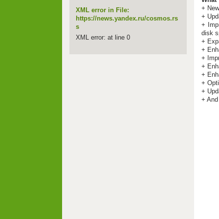
+ New
XML error in File:
+ Upda
https://news.yandex.ru/cosmos.rs
+ Imp
s
disk 
XML error: at line 0
+ Exp
+ Enh
+ Imp
+ Enh
+ Enh
+ Opt
+ Upd
+ And