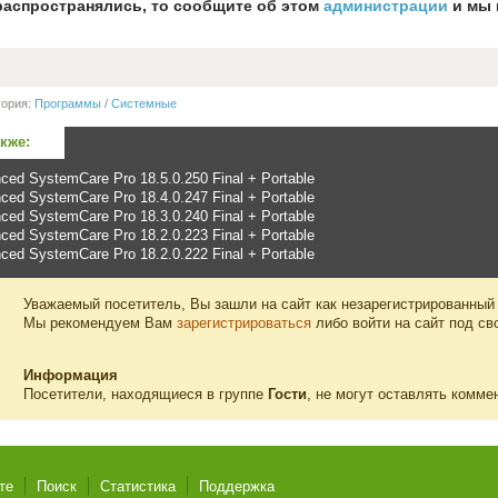
распространялись, то сообщите об этом
администрации
и мы 
гория:
Программы
/
Системные
акже:
ced SystemCare Pro 18.5.0.250 Final + Portable
ced SystemCare Pro 18.4.0.247 Final + Portable
ced SystemCare Pro 18.3.0.240 Final + Portable
ced SystemCare Pro 18.2.0.223 Final + Portable
ced SystemCare Pro 18.2.0.222 Final + Portable
Уважаемый посетитель, Вы зашли на сайт как незарегистрированный
Мы рекомендуем Вам
зарегистрироваться
либо войти на сайт под св
Информация
Посетители, находящиеся в группе
Гости
, не могут оставлять комме
те
Поиск
Статистика
Поддержка