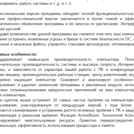
изировать работу системы и т. д. и т. п.
ссиональная версия программы обладает полной функциональностью, 
чия профессиональной версии заключаются в более тонкой и эффе
атического обновления программы и её запуска по расписанию. Интер
ая русский.
даря возможностям данной программы вы сможете очистить ваш компью
анее устранить возможные угрозы и бреши в системе безопасности ОС, 
нные и ненужные файлы, управлять списками автозагрузок, оптимизиро
евые особенности:
ддерживает наивысшую производительность компьютера. Полн
чительную производительность системы и высокую скорость Интерне
емы, в зависимости от характера вашей работы с ПК и конфигурац
нес-машину, производительную рабочую станцию, центр развлечений, и
дежно защищает компьютер. Сканирует и анализирует особеннос
уживает и удаляет шпионские программы и рекламные модули, испо
новки злоумышленниками вредоносных приложений на ваш компьютер
о компьютера.
н щелчок мыши устраняет 10 самых частых проблем на компьютере.
льзования, унаследованную от предыдущих версий, с еще бол
кается сканирование и устранение десяти основных проблем с ПК и защи
имизация в реальном времени. Функция ActiveBoost. Технология Act
наруживает неиспользуемые ресурсы. Грамотно перераспределяя
мальную эффективность использования процессора и памяти.