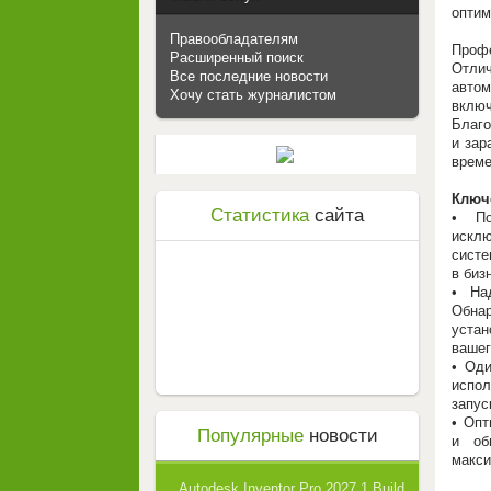
оптим
Правообладателям
Профе
Расширенный поиск
Отли
Все последние новости
автом
Хочу стать журналистом
включ
Благо
и зар
време
Ключ
Статистика
сайта
• По
исклю
сист
в биз
• На
Обнар
уста
вашег
• Оди
испо
запус
• Опт
Популярные
новости
и об
макси
Autodesk Inventor Pro 2027.1 Build