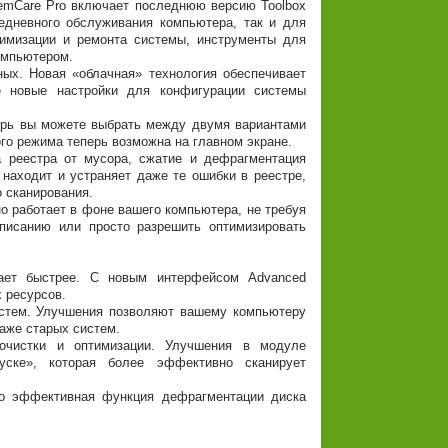
emCare Pro включает последнюю версию Toolbox
жедневного обслуживания компьютера, так и для
тимизации и ремонта системы, инструменты для
омпьютером.
ых. Новая «облачная» технология обеспечивает
е новые настройки для конфигурации системы
перь вы можете выбрать между двумя вариантами
ого режима теперь возможна на главном экране.
а реестра от мусора, сжатие и дефрагментация
находит и устраняет даже те ошибки в реестре,
 сканирования.
о работает в фоне вашего компьютера, не требуя
писанию или просто разрешить оптимизировать
тает быстрее. С новым интерфейсом Advanced
 ресурсов.
систем. Улучшения позволяют вашему компьютеру
аже старых систем.
чистки и оптимизации. Улучшения в модуле
ске», которая более эффективно сканирует
но эффективная функция дефрагментации диска