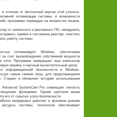
в отличии от бесплатной версии этой утилиты.
ктивной оптимизации системы, в возможности
фейс программы переведен на множество языков,
тер от шпионского и рекламного ПО, обнаружить
исправить ошибки в системном реестре, очистить
вать работу системы.
остью оптимизирует Windows, обеспечивая
т за счет высвобождения собственной мощности
ии сети. Программа превращает ваш компьютер
гровую машину и научный вычислительный центр.
ти информационной безопасности в Windows.
льзуя самые свежие базы, для предотвращения
. Стирает и обновляет историю использования
 Advanced SystemCare Pro совмещает легкость
ее мощными функциями. Одним щелчком мыши
та его от скрытых угроз безопасности.
iveBoost непрерывно работает в фоновом режиме
 ресурсы системы, технология обеспечивает