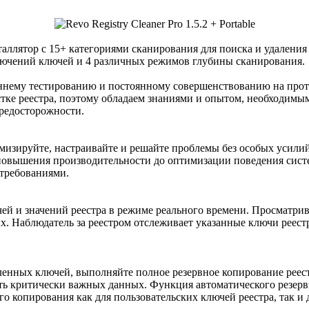
ллятор с 15+ категориями сканирования для поиска и удаления
лючений ключей и 4 различных режимов глубины сканирования.
ннему тестированию и постоянному совершенствованию на протя
истке реестра, поэтому обладаем знаниями и опытом, необходим
предосторожности.
мизируйте, настраивайте и решайте проблемы без особых усилий
повышения производительности до оптимизации поведения систем
требованиями.
й и значений реестра в режиме реального времени. Просматрива
 Наблюдатель за реестром отслеживает указанные ключи реестр
ленных ключей, выполняйте полное резервное копирование реес
ть критически важных данных. Функция автоматического резер
го копирования как для пользовательских ключей реестра, так и