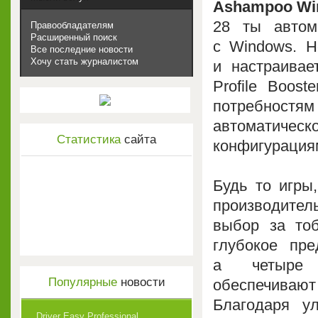
Ashampoo Win
28 ты автом
Правообладателям
Расширенный поиск
с Windows. Н
Все последние новости
Хочу стать журналистом
и настраивае
Profile Boos
потребност
автоматическ
Статистика
сайта
конфигурация
Будь то игры
производител
выбор за тоб
глубокое пр
а четыре у
Популярные
новости
обеспечивают
Благодаря у
Driver Easy Professional