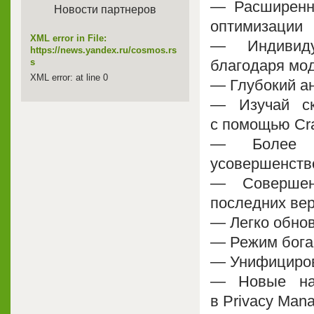
— Расширенн
Новости партнеров
оптимизации
XML error in File:
— Индивиду
https://news.yandex.ru/cosmos.rs
благодаря мод
s
XML error: at line 0
— Глубокий ан
— Изучай с
с помощью Cra
— Более б
усовершенство
— Совершен
последних ве
— Легко обнов
— Режим бога
— Унифициров
— Новые нас
в Privacy Man