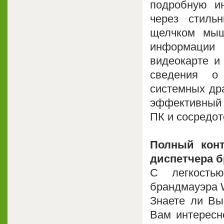
подробную и
через стиль
щелчком мыш
информации
видеокарте и
сведения о 
системных дра
эффективн
ПК и сосредот
Полный кон
диспетчера 
С легкость
брандмауэра 
Знаете ли Вы
Вам интересно