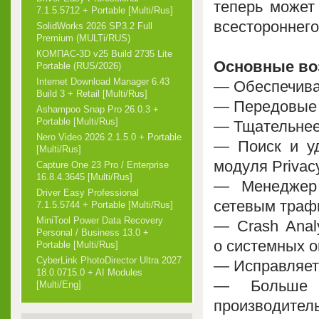
теперь может
7.1.5.5712 + Portable [Multi/Rus]
всестороннего
SolidWorks 2026 SP3.2 Full
Premium (MULTi/RUS)
КОМПАС-3D v25 Build 2735 Lite
Основные во
Portable (RUS/2026)
Internet Download Manager 6.43
— Обеспечива
Build 3 + Retail [Multi/Rus]
— Передовые 
Ashampoo Snap Pro 26.0.3 +
Portable [Multi/Rus]
— Тщательнее 
Nero Video 2026 2.1.5.0 + Portable
— Поиск и у
[Multi/Rus]
модуля Privac
Capture One 23 Pro / Enterprise
16.8.4.3645 [Multi/Rus]
— Менеджер 
Driver Easy Professional
сетевым траф
7.1.5.5744 + Portable [Multi/Rus]
MiniTool Power Data Recovery
— Crash Anal
Personal / Business 13.0 +
о системных 
Portable [Multi/Rus]
CyberLink PhotoDirector Ultra 2027
— Исправляет
18.0.0715.0 + AI Modules
— Больше в
[Multi/Eng]
производитель