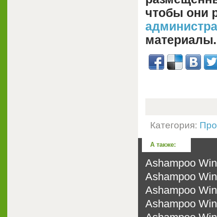
чтобы они 
администр
материалы.
Категория:
Про
А также:
Ashampoo WinOp
Ashampoo WinOp
Ashampoo WinOp
Ashampoo WinOp