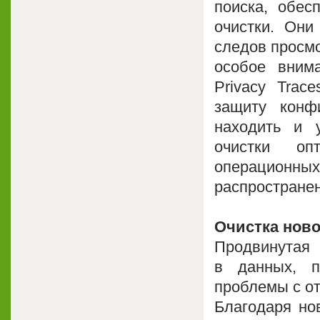
поиска, обе
очистки. Они
следов просмо
особое вним
Privacy Trac
защиту конф
находить и у
очистки оп
операционн
распростране
Очистка ново
Продвинутая
в данных, п
проблемы с о
Благодаря но