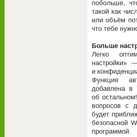
побольше, ч
такой как чис
или объём по
что тебе нужн
Больше настр
Легко опти
настройки» —
и конфиденци
Функция ав
добавлена в 
об остальном!
вопросов с 
будет приближ
безопасной W
программой