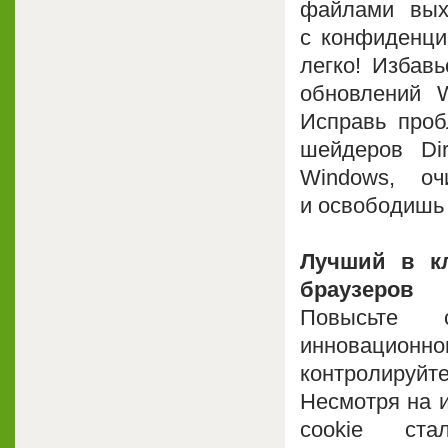
файлами вых
с конфиденци
легко! Избав
обновлений W
Исправь проб
шейдеров Di
Windows, о
и освободишь 
Лучший в к
браузеров
Повысьте 
инновационног
контролируйт
Несмотря на 
cookie ст