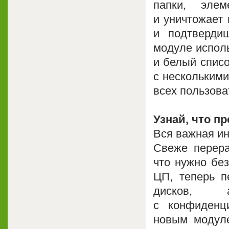
папки, эле
и уничтожает 
и подтверди
модуле исполь
и белый списо
с несколькими
всех пользова
Узнай, что п
Вся важная ин
Свеже перера
что нужно без
ЦП, теперь п
дисков, 
с конфиденц
новым модуле