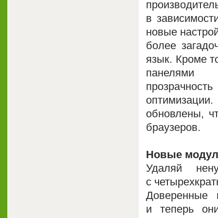
производит
в зависимости
новые настрой
более загадо
язык. Кроме т
панелями 
прозрачност
оптимизаци
обновлены, ч
браузеров.
Новые модул
Удаляй нен
с четырехкра
Доверенные 
и теперь он