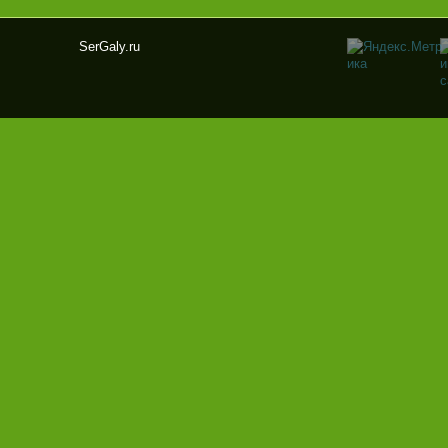
SerGaly.ru
Ser
Gal
y.ru