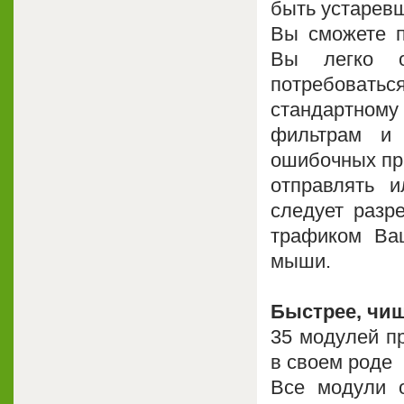
быть устаревш
Вы сможете п
Вы легко о
потребоват
стандартном
фильтрам и 
ошибочных пра
отправлять 
следует разр
трафиком Ва
мыши.
Быстрее, чи
35 модулей п
в своем роде
Все модули 