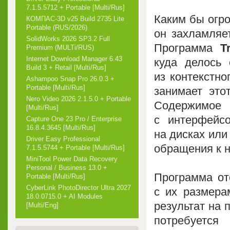
7.1.5.5712 + Portable [Multi/Rus]
Каким бы огро
КОМПАС-3D v25 Build 2735 Lite
Portable (RUS/2026)
он захламляе
SolidWorks 2026 SP3.2 Full
Программа
T
Premium (MULTi/RUS)
Internet Download Manager 6.43
куда делось 
Build 3 + Retail [Multi/Rus]
из контекстно
Ashampoo Snap Pro 26.0.3 +
Portable [Multi/Rus]
занимает это
Nero Video 2026 2.1.5.0 + Portable
Содержимое
[Multi/Rus]
с интерфейс
Capture One 23 Pro / Enterprise
16.8.4.3645 [Multi/Rus]
на дисках или
Driver Easy Professional
обращения к н
7.1.5.5744 + Portable [Multi/Rus]
MiniTool Power Data Recovery
Personal / Business 13.0 +
Программа от
Portable [Multi/Rus]
CyberLink PhotoDirector Ultra 2027
с их размера
18.0.0715.0 + AI Modules
результат на 
[Multi/Eng]
потребуется