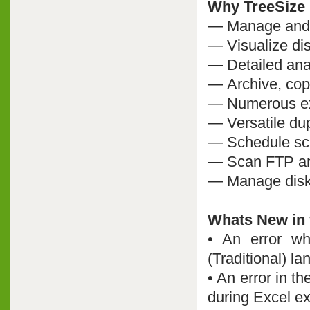
Why TreeSize 
— Manage and c
— Visualize di
— Detailed anal
— Archive, copy
— Numerous exp
— Versatile dup
— Schedule sca
— Scan FTP an
— Manage disk
Whats New in 
• An error wh
(Traditional) l
• An error in t
during Excel ex