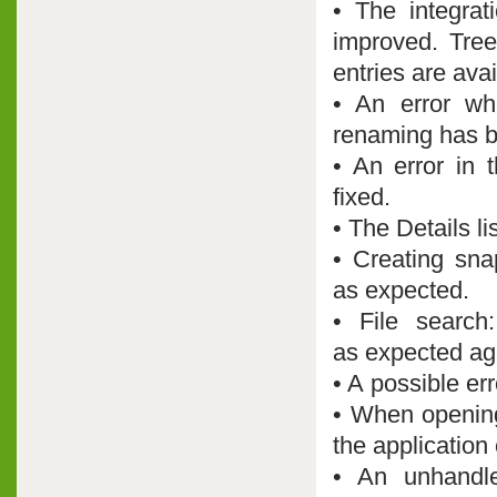
• The integra
improved. Tre
entries are ava
• An error wh
renaming has b
• An error in 
fixed.
• The Details li
• Creating sn
as expected.
• File search
as expected ag
• A possible er
• When opening 
the application
• An unhandle