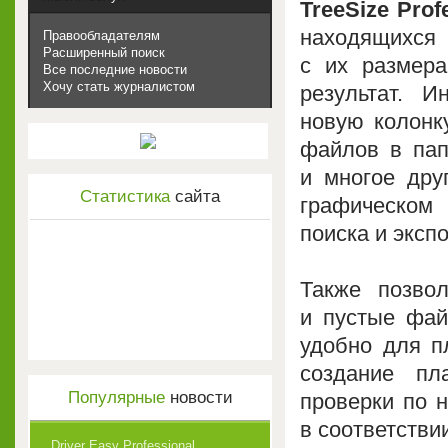
TreeSize Prof
находящихс
Правообладателям
Расширенный поиск
с их размера
Все последние новости
Хочу стать журналистом
результат. И
новую колонк
файлов в пап
и многое дру
Статистика
сайта
графическом 
поиска и эксп
Также позво
и пустые фай
удобно для п
создание пл
Популярные
новости
проверки по 
в соответстви
Driver Easy Professional