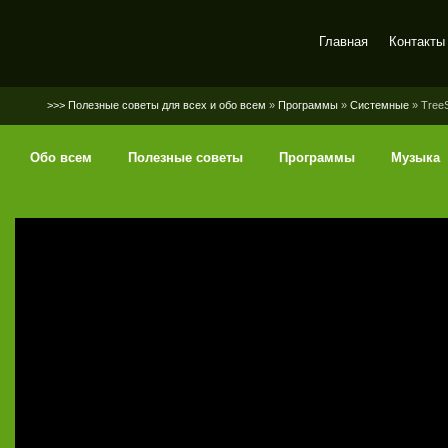
Главная
Контакты
SerGaly
>>> Полезные советы для всех и обо всем
»
Программы
»
Системные
» TreeS
Обо всем
Полезные советы
Программы
Музыка