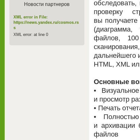
обследовать,
Новости партнеров
проверку с
XML error in File:
вы получаете
https://news.yandex.ru/cosmos.rs
(диаграмма, 
s
XML error: at line 0
файлов, 10
сканирования,
дальнейшего и
HTML, XML ил
Основные во
• Визуальное
и просмотр ра
• Печать отчет
• Полность
и архивации 
файлов