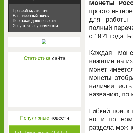
Монеты Рос
просто интере
Правообладателям
Расширенный поиск
для работы 
Все последние новости
Хочу стать журналистом
полный перече
с 1921 года. Б
Каждая моне
Статистика
сайта
нажатии на из
монет имеется
монеты отобр
наличии, есть
названию, по 
Гибкий поиск 
Популярные
новости
но и по ном
раздела можн
Light Image Resizer 7.6.4.173 +