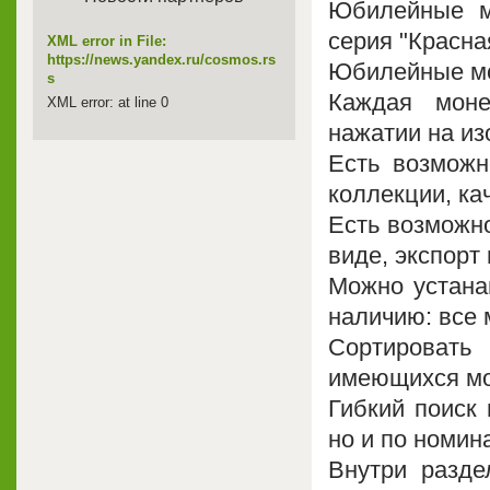
Юбилейные мо
серия "Красная
XML error in File:
https://news.yandex.ru/cosmos.rs
Юбилейные м
s
Каждая моне
XML error: at line 0
нажатии на из
Есть возможн
коллекции, ка
Есть возможн
виде, экспорт 
Можно устана
наличию: все м
Сортировать 
имеющихся мо
Гибкий поиск 
но и по номин
Внутри разде