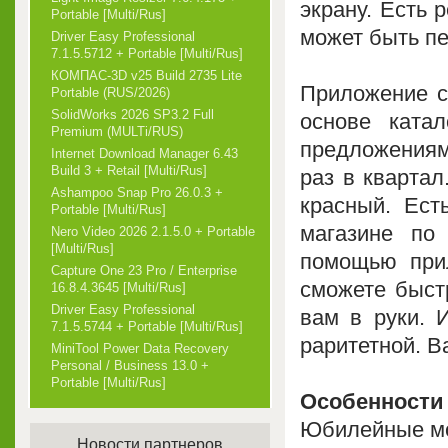
экрану. Есть 
Portable [Multi/Rus]
может быть пе
Driver Easy Professional
7.1.5.5712 + Portable [Multi/Rus]
КОМПАС-3D v25 Build 2735 Lite
Приложение с
Portable (RUS/2026)
SolidWorks 2026 SP3.2 Full
основе ката
Premium (MULTi/RUS)
предложениям
Internet Download Manager 6.43
Build 3 + Retail [Multi/Rus]
раз в кварта
Ashampoo Snap Pro 26.0.3 +
красный. Ест
Portable [Multi/Rus]
магазине по
Nero Video 2026 2.1.5.0 + Portable
[Multi/Rus]
помощью при
Capture One 23 Pro / Enterprise
сможете быст
16.8.4.3645 [Multi/Rus]
Driver Easy Professional
вам в руки. И
7.1.5.5744 + Portable [Multi/Rus]
раритетной. В
MiniTool Power Data Recovery
Personal / Business 13.0 +
Portable [Multi/Rus]
Особенности
Юбилейные м
Новости партнеров