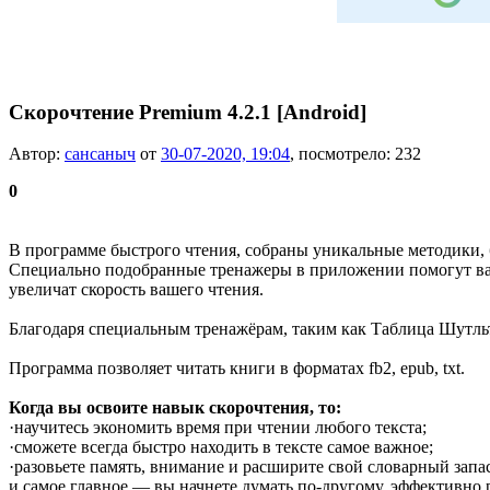
Скорочтение Premium 4.2.1 [Android]
Автор:
сансаныч
от
30-07-2020, 19:04
, посмотрело: 232
0
В программе быстрого чтения, собраны уникальные методики, 
Специально подобранные тренажеры в приложении помогут вам 
увеличат скорость вашего чтения.
Благодаря специальным тренажёрам, таким как Таблица Шутльт
Программа позволяет читать книги в форматах fb2, epub, txt.
Когда вы освоите навык скорочтения, то:
·научитесь экономить время при чтении любого текста;
·сможете всегда быстро находить в тексте самое важное;
·разовьете память, внимание и расширите свой словарный запас
и самое главное — вы начнете думать по-другому, эффективно 