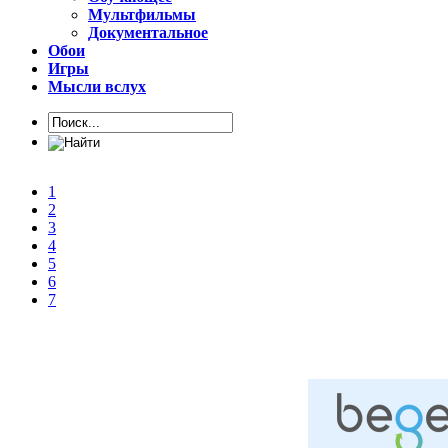
Мультфильмы
Документальное
Обои
Игры
Мысли вслух
1
2
3
4
5
6
7