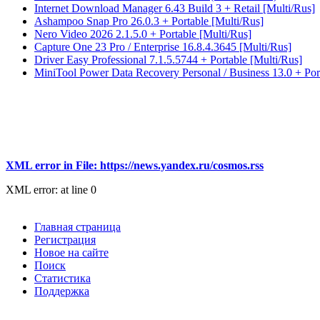
Internet Download Manager 6.43 Build 3 + Retail [Multi/Rus]
Ashampoo Snap Pro 26.0.3 + Portable [Multi/Rus]
Nero Video 2026 2.1.5.0 + Portable [Multi/Rus]
Capture One 23 Pro / Enterprise 16.8.4.3645 [Multi/Rus]
Driver Easy Professional 7.1.5.5744 + Portable [Multi/Rus]
MiniTool Power Data Recovery Personal / Business 13.0 + Por
XML error in File: https://news.yandex.ru/cosmos.rss
XML error: at line 0
Главная страница
Регистрация
Новое на сайте
Поиск
Статистика
Поддержка