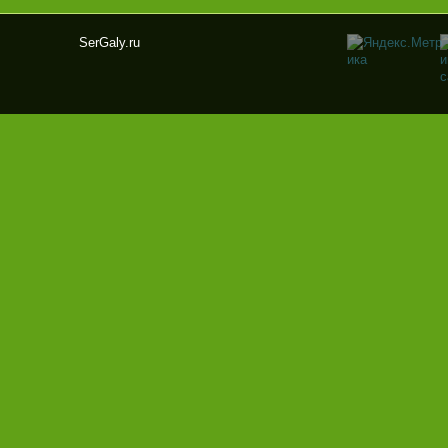
SerGaly.ru
Ser
Gal
y.ru