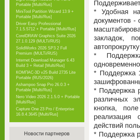
Поддерживае
Portable [Multi/Rus]
* Удобная н
MiniTool Partition Wizard 13.9 +
Portable [Multi/Rus]
документов - 
Driver Easy Professional
масштабирова
7.1.5.5712 + Portable [Multi/Rus]
CorelDRAW Graphics Suite 2026
закладок, по
27.1.0.129 (MULTi/RUS)
автопрокрутку 
SolidWorks 2026 SP3.2 Full
Premium (MULTi/RUS)
* Поддержк
Internet Download Manager 6.43
одновременно
Build 3 + Retail [Multi/Rus]
* Поддержка 
КОМПАС-3D v25 Build 2735 Lite
Portable (RUS/2026)
зашифрованн
Ashampoo Snap Pro 26.0.3 +
* Поддержка 
Portable [Multi/Rus]
Nero Video 2026 2.1.5.0 + Portable
различных эл
[Multi/Rus]
кнопка, пол
Capture One 23 Pro / Enterprise
16.8.4.3645 [Multi/Rus]
реализация 
действий польз
* Поддержка р
Новости партнеров