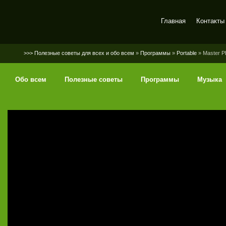
Главная
Контакты
SerGaly
>>> Полезные советы для всех и обо всем
»
Программы
»
Portable
» Master PD
Обо всем
Полезные советы
Программы
Музыка