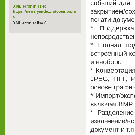
событий для 
XML error in File:
закрытием/сох
https://news.yandex.ru/cosmos.rs
s
печати докуме
XML error: at line 0
* Поддержка
непосредствен
* Полная по
встроенный к
и наоборот.
* Конвертаци
JPEG, TIFF, 
основе графи
* Импорт/экс
включая BMP,
* Разделени
извлечение/
документ и т.п