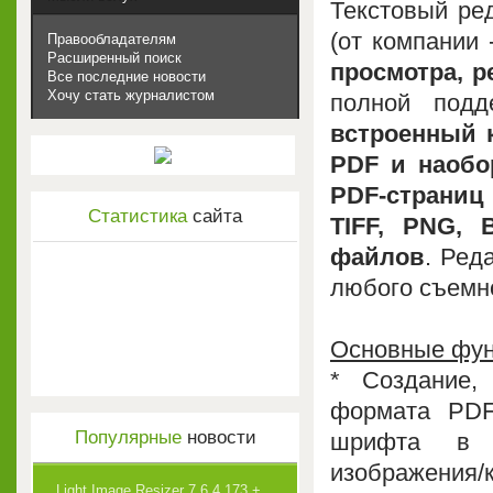
Текстовый ре
(от компании 
Правообладателям
Расширенный поиск
просмотра, 
Все последние новости
Хочу стать журналистом
полной под
встроенный 
PDF и наобо
PDF-страниц
Статистика
сайта
TIFF, PNG, 
файлов
. Ред
любого съемно
Основные фун
* Создание,
формата PDF
Популярные
новости
шрифта в д
изображен
Light Image Resizer 7.6.4.173 +