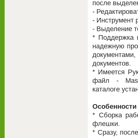
после выделен
- Редактирова
- Инструмент 
- Выделение т
* Поддержка 
надежную пров
документам
документов.
* Имеется Ру
файл - Mast
каталоге уста
Особенности
* Cборка раб
флешки.
* Сразу, посл