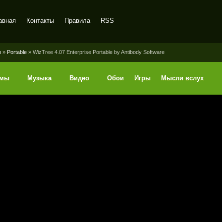
авная
Контакты
Правила
RSS
ы
»
Portable
» WizTree 4.07 Enterprise Portable by Antibody Software
ммы
Музыка
Видео
Обои
Игры
Мысли вслух