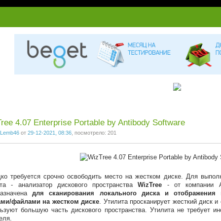
1
2
3
4
5
6
7
ree 4.07 Enterprise Portable by Antibody Software
Lemb46
от
29-12-2021, 08:36
, посмотрело: 201
ко требуется срочно освободить место на жестком диске. Для выпол
ита - анализатор дискового пространства
WizTree
- от компании An
назначена
для сканирования локального диска и отображения
ами/файлами на жестком диске
. Утилита просканирует жесткий диск и
ьзуют большую часть дискового пространства. Утилита не требует и
еля.