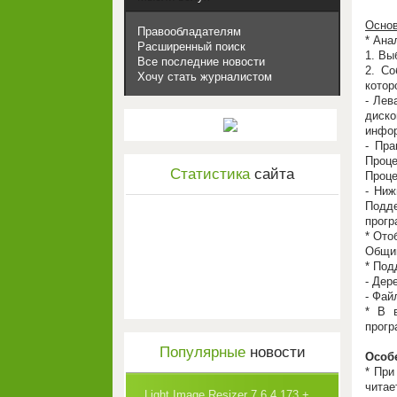
Основ
Правообладателям
* Ана
Расширенный поиск
1. Вы
Все последние новости
2. Со
Хочу стать журналистом
котор
- Лев
диск
инфор
- Пра
Проце
Статистика
сайта
Проце
- Ниж
Подде
прогр
* Ото
Общий
* Под
- Дер
- Фай
* В 
прогр
Популярные
новости
Особ
* При
чита
Light Image Resizer 7.6.4.173 +