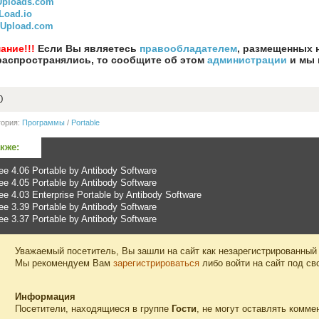
Uploads.com
Load.io
eUpload.com
ание!!!
Если Вы являетесь
правообладателем
, размещенных 
распространялись, то сообщите об этом
администрации
и мы 
0
гория:
Программы
/
Portable
акже:
ee 4.06 Portable by Antibody Software
ee 4.05 Portable by Antibody Software
ee 4.03 Enterprise Portable by Antibody Software
ee 3.39 Portable by Antibody Software
ee 3.37 Portable by Antibody Software
Уважаемый посетитель, Вы зашли на сайт как незарегистрированный
Мы рекомендуем Вам
зарегистрироваться
либо войти на сайт под св
Информация
Посетители, находящиеся в группе
Гости
, не могут оставлять комме