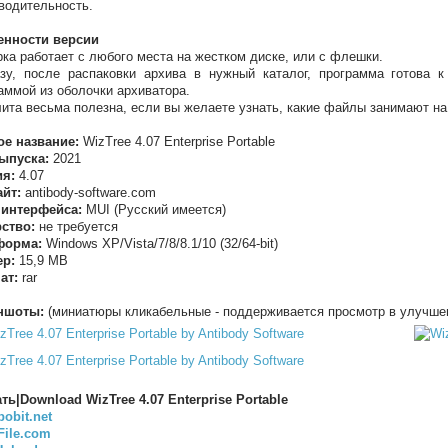
водительность.
енности версии
рка работает с любого места на жестком диске, или с флешки.
зу, после распаковки архива в нужный каталог, программа готова к
аммой из оболочки архиватора.
лита весьма полезна, если вы желаете узнать, какие файлы занимают на
е название:
WizTree 4.07 Enterprise Portable
ыпуска:
2021
ия:
4.07
йт:
antibody-software.com
 интерфейса:
MUI (Русский имеется)
ство:
не требуется
форма:
Windows XP/Vista/7/8/8.1/10 (32/64-bit)
ер:
15,9 МB
ат:
rar
ншоты:
(миниатюры кликабельные - поддерживается просмотр в улучше
ть|Download WizTree 4.07 Enterprise Portable
bobit.net
File.com