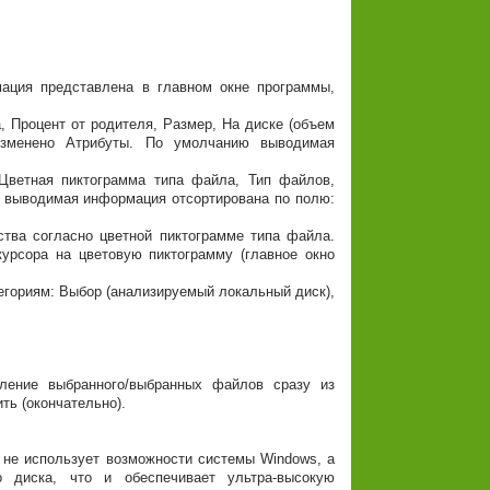
ация представлена в главном окне программы,
, Процент от родителя, Размер, На диске (объем
 Изменено Атрибуты. По умолчанию выводимая
Цветная пиктограмма типа файла, Тип файлов,
ю выводимая информация отсортирована по полю:
ства согласно цветной пиктограмме типа файла.
урсора на цветовую пиктограмму (главное окно
егориям: Выбор (анализируемый локальный диск),
ление выбранного/выбранных файлов сразу из
ть (окончательно).
 не использует возможности системы Windows, а
 диска, что и обеспечивает ультра-высокую