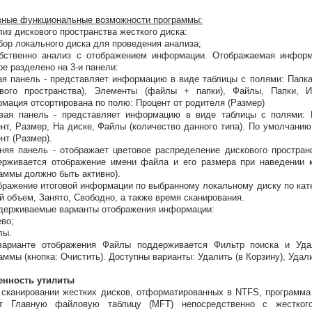
ные функциональные возможности программы:
лиз дискового пространства жесткого диска:
бор локального диска для проведения анализа;
бственно анализ с отображением информации. Отображаемая информ
ое разделено на 3-и панели:
ая панель - представляет информацию в виде таблицы с полями: Папка
ового пространства), Элементы (файлы + папки), Файлы, Папки,
мация отсортирована по полю: Процент от родителя (Размер)
вая панель - представляет информацию в виде таблицы с полями: 
нт, Размер, На диске, Файлы (количество данного типа). По умолчани
нт (Размер).
няя панель - отображает цветовое распределение дискового простран
рживается отображение имени файла и его размера при наведении к
аммы должно быть активно).
бражение итоговой информации по выбранному локальному диску по кат
 объем, Занято, Свободно, а также время сканирования.
держиваемые варианты отображения информации:
ево;
лы.
варианте отображения Файлы поддерживается Фильтр поиска и Уда
аммы (кнопка: Очистить). Доступны варианты: Удалить (в Корзину), Удали
енность утилиты
 сканировании жестких дисков, отформатированных в NTFS, программа
ет Главную файловую таблицу (MFT) непосредственно с жесткого