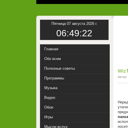
Пятница 07 августа 2026 г.
06:49:22
Главная
Обо всем
Полезные советы
WizT
Автор:
Программы
Музыка
Видео
Неред
утил
Обои
пред
папк
Игры
испол
носит
Мысли вслух