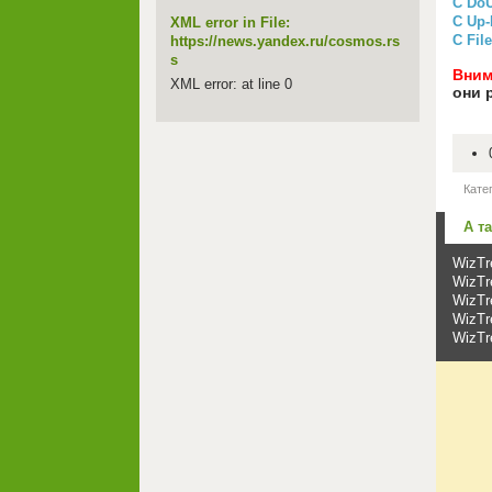
C Do
С Up-
XML error in File:
С Fil
https://news.yandex.ru/cosmos.rs
s
Вним
XML error: at line 0
они 
Кате
А т
WizTr
WizTr
WizTr
WizTr
WizTr