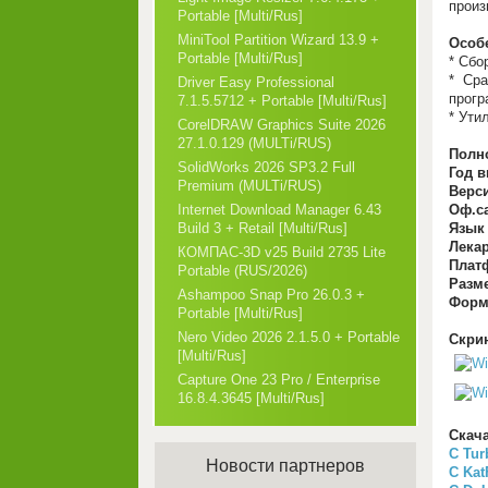
произ
Portable [Multi/Rus]
MiniTool Partition Wizard 13.9 +
Особ
Portable [Multi/Rus]
* Cбо
* Сра
Driver Easy Professional
прогр
7.1.5.5712 + Portable [Multi/Rus]
* Ути
CorelDRAW Graphics Suite 2026
27.1.0.129 (MULTi/RUS)
Полно
SolidWorks 2026 SP3.2 Full
Год в
Premium (MULTi/RUS)
Верс
Оф.са
Internet Download Manager 6.43
Язык
Build 3 + Retail [Multi/Rus]
Лекар
КОМПАС-3D v25 Build 2735 Lite
Плат
Portable (RUS/2026)
Разм
Ashampoo Snap Pro 26.0.3 +
Форм
Portable [Multi/Rus]
Nero Video 2026 2.1.5.0 + Portable
Скри
[Multi/Rus]
Capture One 23 Pro / Enterprise
16.8.4.3645 [Multi/Rus]
Скача
C Tur
Новости партнеров
C Kat