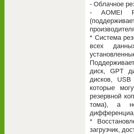
- Облачное ре
- AOMEI Par
(поддержи
производителя
* Система рез
всех данн
установленн
Поддерживает
диск, GPT д
дисков, USB 
которые мог
резервной коп
тома), а н
дифференциал
* Восстановл
загрузчик, до