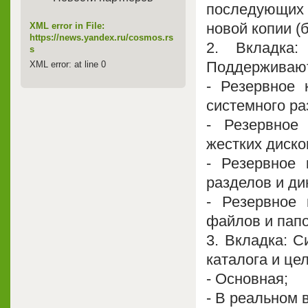
последующих 
новой копии (
XML error in File:
https://news.yandex.ru/cosmos.rs
2. Вкладка:
s
Поддерживают
XML error: at line 0
- Резервное 
системного ра
- Резервное
жестких диско
- Резервное 
разделов и ди
- Резервное 
файлов и папо
3. Вкладка: С
каталога и це
- Основная;
- В реальном 