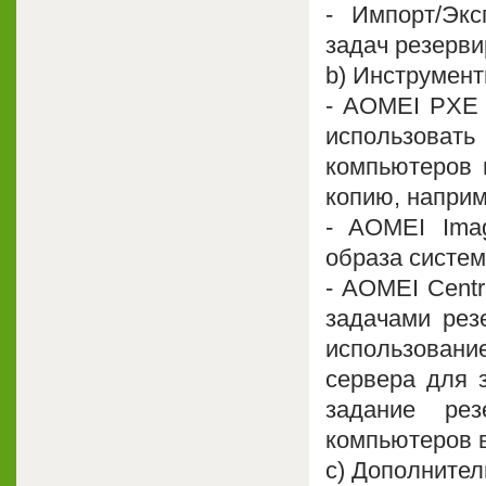
- Импорт/Экс
задач резерви
b) Инструмент
- AOMEI PXE 
использоват
компьютеров 
копию, наприм
- AOMEI Imag
образа систем
- AOMEI Centr
задачами рез
использовани
сервера для з
задание рез
компьютеров в
c) Дополните