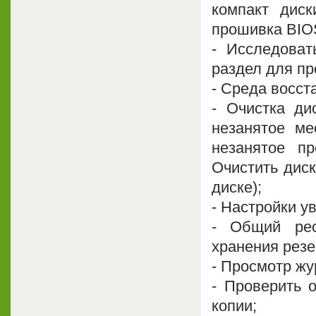
компакт диск
прошивка BIOS
- Исследоват
раздел для пр
- Среда восст
- Очистка ди
незанятое ме
незанятое пр
Очистить диск
диске);
- Настройки у
- Общий рес
хранения рез
- Просмотр жу
- Проверить 
копии;