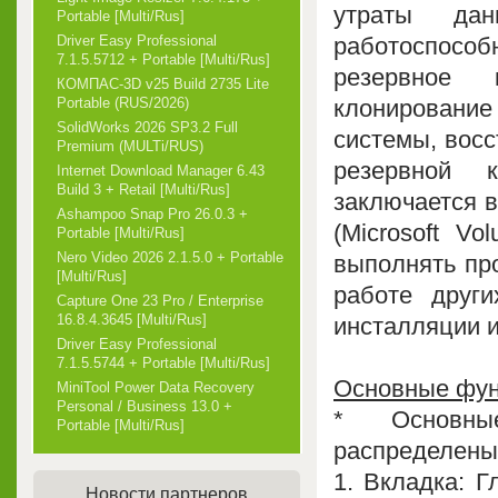
утраты дан
Portable [Multi/Rus]
работоспосо
Driver Easy Professional
7.1.5.5712 + Portable [Multi/Rus]
резервное 
КОМПАС-3D v25 Build 2735 Lite
клонирование 
Portable (RUS/2026)
SolidWorks 2026 SP3.2 Full
системы, восс
Premium (MULTi/RUS)
резервной к
Internet Download Manager 6.43
Build 3 + Retail [Multi/Rus]
заключается 
Ashampoo Snap Pro 26.0.3 +
(Microsoft V
Portable [Multi/Rus]
Nero Video 2026 2.1.5.0 + Portable
выполнять пр
[Multi/Rus]
работе друг
Capture One 23 Pro / Enterprise
16.8.4.3645 [Multi/Rus]
инсталляции и
Driver Easy Professional
7.1.5.5744 + Portable [Multi/Rus]
Основные фун
MiniTool Power Data Recovery
Personal / Business 13.0 +
* Основны
Portable [Multi/Rus]
распределены 
1. Вкладка: Г
Новости партнеров