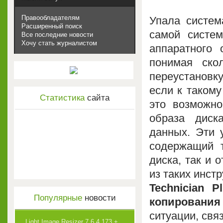
Правообладателям
Упала систем
Расширенный поиск
самой систем
Все последние новости
Хочу стать журналистом
аппаратного 
понимая ско
переустановк
если к таком
Статистика
сайта
это возможн
образа диск
данных. Эти 
содержащий т
диска, так и 
из таких инст
Technician P
Популярные
новости
копировани
ситуации, свя
Light Image Resizer 7.6.4.173 +