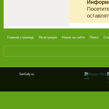
Информ
Посетите
оставлят
Главная страница
Регистрация
Новое на сайте
Поиск
Ста
SerGaly.ru
Ser
Gal
y.ru