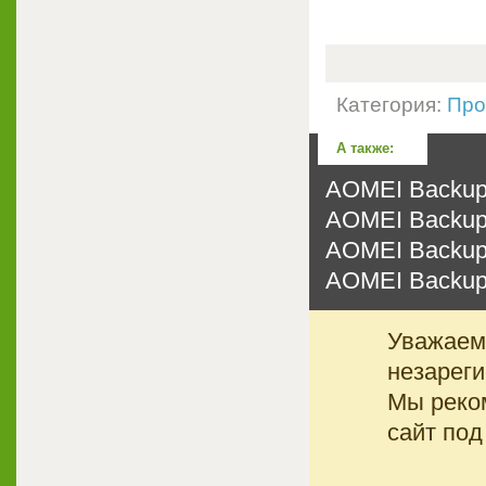
Категория:
Про
А также:
AOMEI Backuppe
AOMEI Backuppe
AOMEI Backuppe
AOMEI Backuppe
Уважаемы
незареги
Мы реко
сайт под