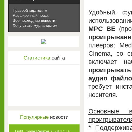
Правообладателям
Удобный, фу
Расширенный поиск
использовани
Все последние новости
Хочу стать журналистом
MPC BE
(про
проигрывани
плееров: Med
Cinema, со с
Статистика
сайта
включает на
проигрыват
аудио файло
требует инст
носителя.
Основные в
Популярные
новости
проигрывател
* Поддержив
Light Image Resizer 7.6.4.173 +