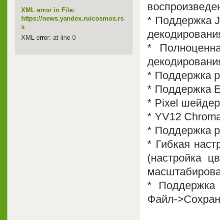
воспроизведе
XML error in File:
* Поддержка 
https://news.yandex.ru/cosmos.rs
s
декодирования
XML error: at line 0
* Полноценн
декодирования
* Поддержка р
* Поддержка E
* Pixel шейде
* YV12 Chroma
* Поддержка р
* Гибкая наст
(настройка цв
масштабирован
* Поддержка 
Файл->Сохрани