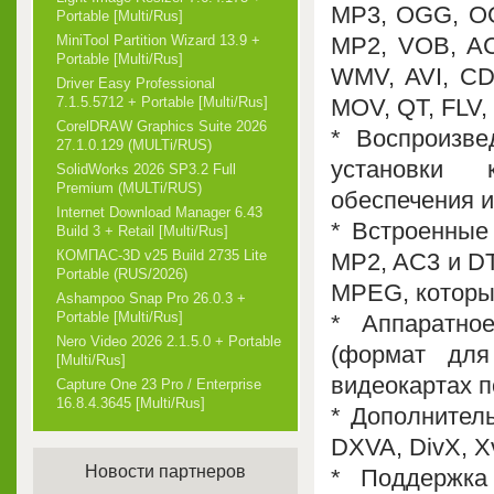
MP3, OGG, OG
Portable [Multi/Rus]
MP2, VOB, A
MiniTool Partition Wizard 13.9 +
Portable [Multi/Rus]
WMV, AVI, CD
Driver Easy Professional
MOV, QT, FLV, 
7.1.5.5712 + Portable [Multi/Rus]
CorelDRAW Graphics Suite 2026
* Воспроизв
27.1.0.129 (MULTi/RUS)
установки к
SolidWorks 2026 SP3.2 Full
Premium (MULTi/RUS)
обеспечения и
Internet Download Manager 6.43
* Встроенные
Build 3 + Retail [Multi/Rus]
КОМПАС-3D v25 Build 2735 Lite
MP2, AC3 и DT
Portable (RUS/2026)
MPEG, которы
Ashampoo Snap Pro 26.0.3 +
Portable [Multi/Rus]
* Аппаратно
Nero Video 2026 2.1.5.0 + Portable
(формат для
[Multi/Rus]
видеокартах п
Capture One 23 Pro / Enterprise
16.8.4.3645 [Multi/Rus]
* Дополнител
DXVA, DivX, X
Новости партнеров
* Поддержк