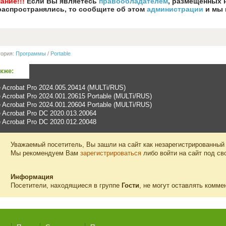
ание!!!
Если Вы являетесь
правообладателем
, размещенных 
распространялись, то сообщите об этом
администрации
и мы 
гория:
Программы
/
Portable
акже:
 Acrobat Pro 2024.005.20414 (MULTi/RUS)
 Acrobat Pro 2024.001.20615 Portable (MULTi/RUS)
 Acrobat Pro 2024.001.20604 Portable (MULTi/RUS)
 Acrobat Pro DC 2020.013.20064
 Acrobat Pro DC 2020.012.20048
Уважаемый посетитель, Вы зашли на сайт как незарегистрированный
Мы рекомендуем Вам
зарегистрироваться
либо войти на сайт под св
Информация
Посетители, находящиеся в группе
Гости
, не могут оставлять комме