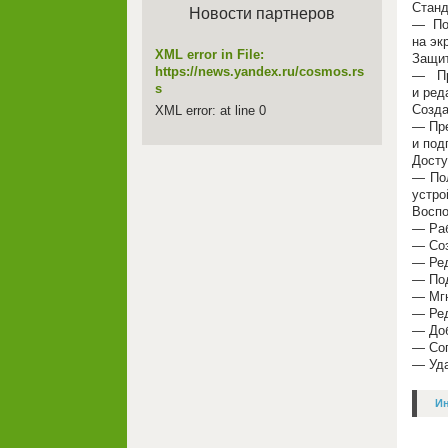
Станд
Новости партнеров
— По
на эк
XML error in File:
Защи
https://news.yandex.ru/cosmos.rs
— Пр
s
и ред
Созда
XML error: at line 0
— Пре
и под
Досту
— Пол
устро
Воспо
— Раб
— Соз
— Ред
— Под
— Мгн
— Ред
— Доб
— Сог
— Уда
И