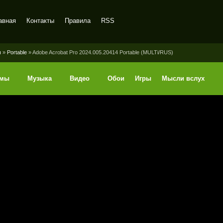
авная
Контакты
Правила
RSS
ы
»
Portable
» Adobe Acrobat Pro 2024.005.20414 Portable (MULTi/RUS)
ммы
Музыка
Видео
Обои
Игры
Мысли вслух