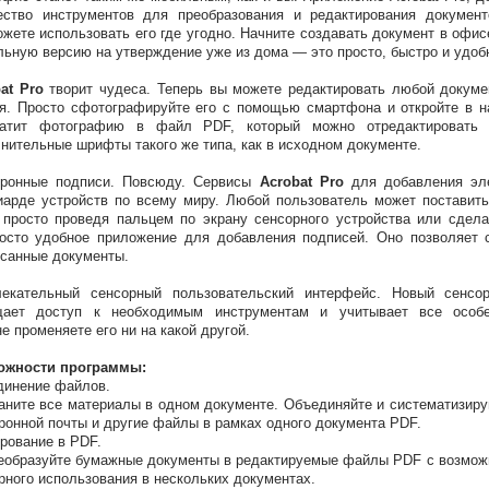
ество инструментов для преобразования и редактирования докумен
жете использовать его где угодно. Начните создавать документ в офисе
ьную версию на утверждение уже из дома — это просто, быстро и удоб
at Pro
творит чудеса. Теперь вы можете редактировать любой докуме
я. Просто сфотографируйте его с помощью смартфона и откройте в н
ратит фотографию в файл PDF, который можно отредактировать 
нительные шрифты такого же типа, как в исходном документе.
тронные подписи. Повсюду. Сервисы
Acrobat Pro
для добавления эле
арде устройств по всему миру. Любой пользователь может поставит
 просто проведя пальцем по экрану сенсорного устройства или сдела
осто удобное приложение для добавления подписей. Оно позволяет с
санные документы.
лекательный сенсорный пользовательский интерфейс. Новый сенсор
щает доступ к необходимым инструментам и учитывает все особе
не променяете его ни на какой другой.
ожности программы:
динение файлов.
ните все материалы в одном документе. Объединяйте и систематизиру
ронной почты и другие файлы в рамках одного документа PDF.
рование в PDF.
образуйте бумажные документы в редактируемые файлы PDF с возможно
рного использования в нескольких документах.