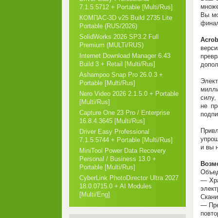
множ
7.1.5.5712 + Portable [Multi/Rus]
Вы мо
КОМПАС-3D v25 Build 2735 Lite
финал
Portable (RUS/2026)
SolidWorks 2026 SP3.2 Full
Acrob
Premium (MULTi/RUS)
верси
Internet Download Manager 6.43
прев
Build 3 + Retail [Multi/Rus]
допол
Ashampoo Snap Pro 26.0.3 +
Элек
Portable [Multi/Rus]
милли
Nero Video 2026 2.1.5.0 + Portable
силу,
[Multi/Rus]
не пр
Capture One 23 Pro / Enterprise
подпи
16.8.4.3645 [Multi/Rus]
Прив
Driver Easy Professional
упро
7.1.5.5744 + Portable [Multi/Rus]
и вы 
MiniTool Power Data Recovery
Personal / Business 13.0 +
Возм
Portable [Multi/Rus]
Объе
CyberLink PhotoDirector Ultra 2027
— Хра
18.0.0715.0 + AI Modules
элект
[Multi/Eng]
Скани
— Пре
повто