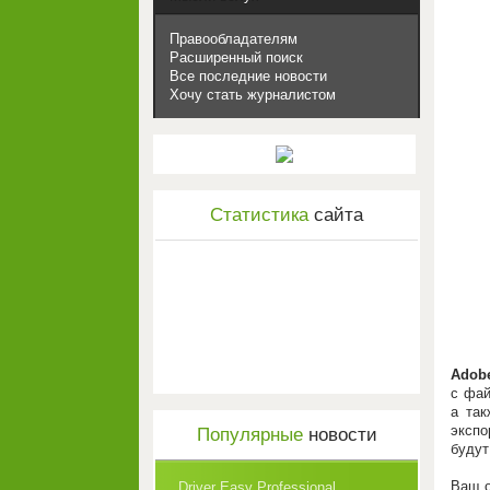
Правообладателям
Расширенный поиск
Все последние новости
Хочу стать журналистом
Статистика
сайта
Adob
с фай
а та
экспо
Популярные
новости
будут
Ваш о
Driver Easy Professional