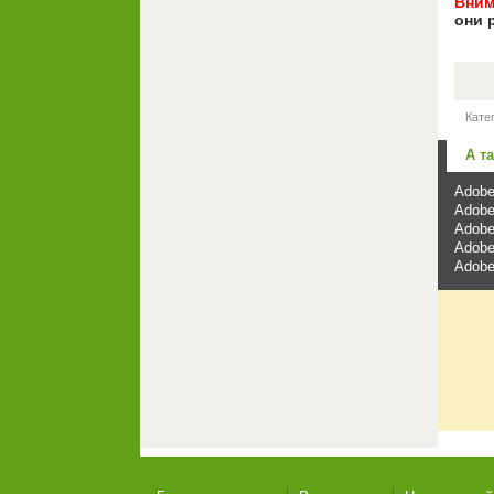
Вним
они 
Кате
А т
Adobe
Adobe
Adobe
Adobe
Adobe