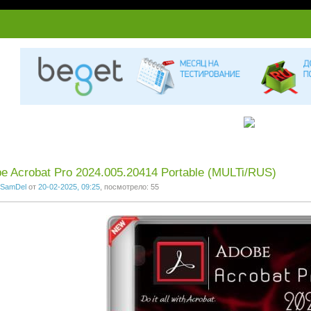
1
2
3
4
5
6
7
e Acrobat Pro 2024.005.20414 Portable (MULTi/RUS)
SamDel
от
20-02-2025, 09:25
, посмотрело: 55