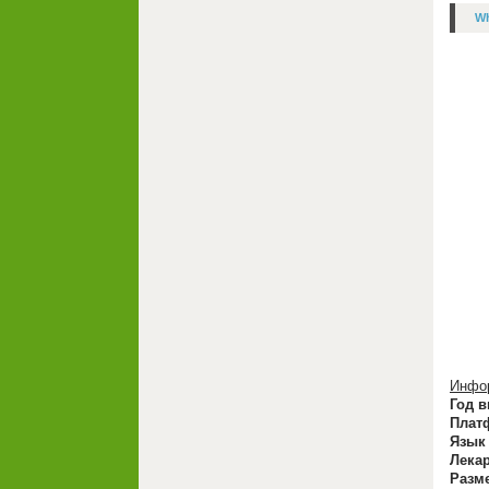
Wh
Инфор
Год в
Плат
Язык
Лекар
Разм