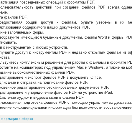
артизация повседневных операций с форматом PDF.
следовательность действий при создании файлов PDF всегда одина
ране.
та файлов PDF.
едоставляя общий доступ к файлам, будьте уверены в их безо
актирования содержимого ваших документов PDF.
ние заполняемых форм.
образуйте имеющиеся бумажные документы, файлы Word и формы PDF 
писывать.
п к инструментам с любых устройств.
учайте доступ к инструментам PDF и недавно открытым файлам из оф
йства.
льзуйтесь комплексным решением для работы с файлами в формате PDF
отайте на компьютерах под управлением Mac и Windows, а также на мо
дание высококачественных файлов PDF.
актирование и экспорт файлов PDF в документы Office.
писание и отправка на подписание файлов PDF.
овенное редактирование отсканированных документов PDF.
актирование и упорядочение файлов PDF на устройстве iPad.
авление аудио- и видеозаписей в файлы PDF.
ласованная подготовка файлов PDF с помощью управляемых действий.
ление конфиденциальной информации без возможности восстановлени
нформация о сборке