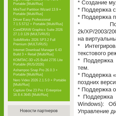
* Создание му
Portable [Multi/Rus]
* Поддержка 
MiniTool Partition Wizard 13.9 +
Portable [Multi/Rus]
* Поддержка п
Driver Easy Professional
* Подд
7.1.5.5712 + Portable [Multi/Rus]
CorelDRAW Graphics Suite 2026
2k/XP/2003/200
27.1.0.129 (MULTi/RUS)
на виртуальны
SolidWorks 2026 SP3.2 Full
Premium (MULTi/RUS)
* Интегриро
Internet Download Manager 6.43
текстового ре
Build 3 + Retail [Multi/Rus]
* Поддержка 
КОМПАС-3D v25 Build 2735 Lite
Portable (RUS/2026)
тем.
Ashampoo Snap Pro 26.0.3 +
* Поддержка «
Portable [Multi/Rus]
Nero Video 2026 2.1.5.0 + Portable
поздних верси
[Multi/Rus]
* Поддержка о
Capture One 23 Pro / Enterprise
16.8.4.3645 [Multi/Rus]
* Поддержка 
Windows): Об
Управление д
Новости партнеров