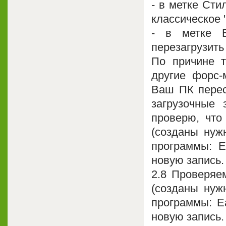
- в метке Сти
классическое '
- в метке В
перезагрузить
По причине 
другие форс-
Ваш ПК перес
загрузочные 
проверю, что
(созданы нуж
программы: E
новую запись.
2.8 Проверяем
(созданы нуж
программы: E
новую запись.