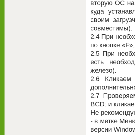
вторую ОС на 
куда устанав
своим загруз
совместимы).
2.4 При необх
по кнопке «F»
2.5 При необ
есть необход
железо).
2.6 Кликаем
дополнительн
2.7 Проверяе
BCD: и кликае
Не рекомендую
- в метке Мен
версии Windo