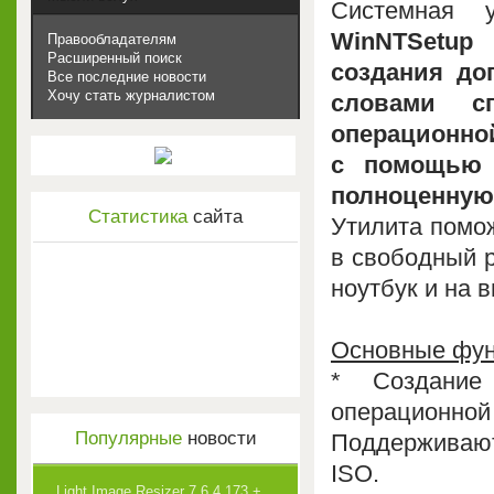
Системная у
WinNTSetup
(
Правообладателям
Расширенный поиск
создания до
Все последние новости
Хочу стать журналистом
словами с
операционной
с помощью 
полноценну
Статистика
сайта
Утилита помож
в свободный р
ноутбук и на 
Основные фун
* Создание
операционной
Популярные
новости
Поддерживаю
ISO.
Light Image Resizer 7.6.4.173 +