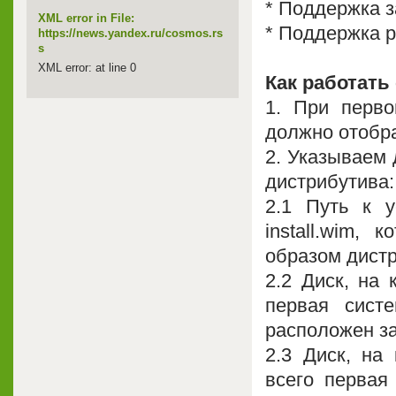
* Поддержка з
XML error in File:
* Поддержка р
https://news.yandex.ru/cosmos.rs
s
XML error: at line 0
Как работать
1. При перво
должно отобра
2. Указываем
дистрибутива:
2.1 Путь к 
install.wim,
образом дист
2.2 Диск, на 
первая сист
расположен за
2.3 Диск, на
всего первая