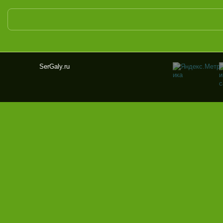
SerGaly.ru
Ser
Gal
y.ru