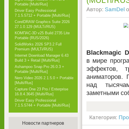
(MULTi/RU
Portable [Multi/Rus]
Автор:
SamDel
о
Driver Easy Professional
7.1.5.5712 + Portable [Multi/Rus]
CorelDRAW Graphics Suite 2026
27.1.0.129 (MULTi/RUS)
КОМПАС-3D v25 Build 2735 Lite
Portable (RUS/2026)
SolidWorks 2026 SP3.2 Full
Premium (MULTi/RUS)
Blackmagic D
Internet Download Manager 6.43
в мире прогр
Build 3 + Retail [Multi/Rus]
Ashampoo Snap Pro 26.0.3 +
эффектов, 
Portable [Multi/Rus]
аниматоров. 
Nero Video 2026 2.1.5.0 + Portable
[Multi/Rus]
над тысяча
Capture One 23 Pro / Enterprise
заметными соб
16.8.4.3645 [Multi/Rus]
Driver Easy Professional
7.1.5.5744 + Portable [Multi/Rus]
Категория:
Про
Новости партнеров