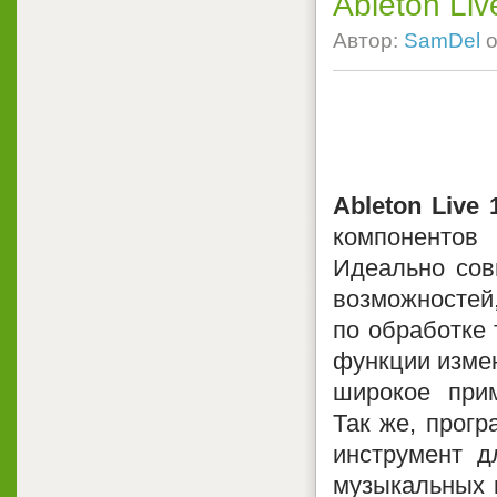
Ableton Liv
Автор:
SamDel
о
Ableton Live 
компонентов
Идеально сов
возможносте
по обработке 
функции измен
широкое при
Так же, прогр
инструмент д
музыкальных к