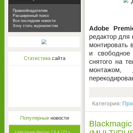
Правообладателям
Расширенный поиск
Все последние новости
Хочу стать журналистом
Adobe Premi
редактор для 
монтировать в
и свободное
Статистика
сайта
снятого на т
монтажом, 
перекодирова
Категория:
Про
Популярные
новости
Blackmagic 
Light Image Resizer 7.6.4.173 +