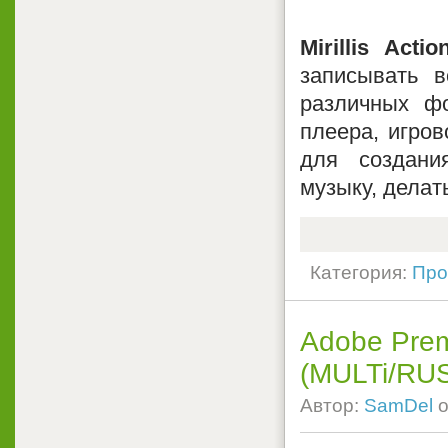
Mirillis Action
записывать 
различных ф
плеера, игров
для создани
музыку, делат
Категория:
Про
Adobe Prem
(MULTi/RU
Автор:
SamDel
о