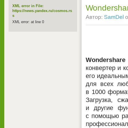
Wondershar
XML error in File:
https://news.yandex.ru/cosmos.rs
s
Автор:
SamDel
о
XML error: at line 0
Wondershare 
конвертер и к
его идеальны
для всех люб
в 1000 формат
Загрузка, сж
и другие фу
с помощью ра
профессионал