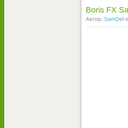
Boris FX S
Автор:
SamDel
о