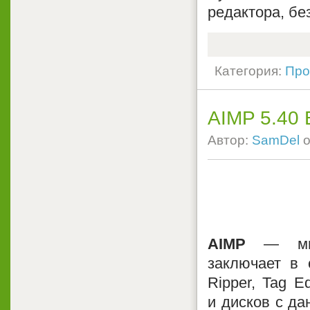
редактора, бе
Категория:
Про
AIMP 5.40 B
Автор:
SamDel
о
AIMP
— мног
заключает в 
Ripper, Tag Ed
и дисков с да