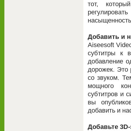
тот, котор
регулироват
насыщенность,
Добавить и н
Aiseesoft Vid
субтитры к 
добавление о
дорожек. Это 
со звуком. Те
мощного кон
субтитров и с
вы опублико
добавить и на
Добавьте 3D