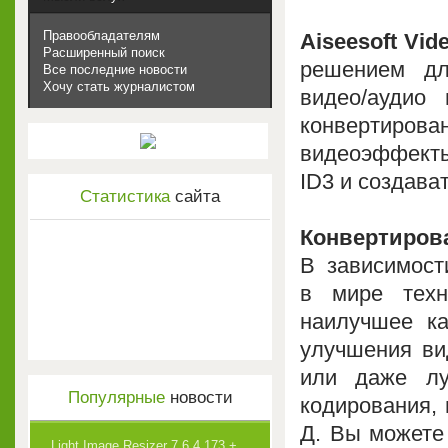
Правообладателям
Aiseesoft Vid
Расширенный поиск
решением дл
Все последние новости
Хочу стать журналистом
видео/аудио
конвертиров
видеоэффект
ID3 и создават
Статистика
сайта
Конвертиров
В зависимост
в мире техн
наилучшее ка
улучшения ви
или даже лу
Популярные
новости
кодирования, 
Д. Вы можете 
Light Image Resizer 7.6.4.173 +