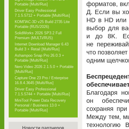
форматов, вк
Portable [Multi/Rus]
Д. Если вы хо
Driver Easy Professional
7.1.5.5712 + Portable [Multi/Rus]
HD в HD или 
КОМПАС-3D v25 Build 2735 Lite
выбор для ва
Portable (RUS/2026)
SolidWorks 2026 SP3.2 Full
и до 8K. Ес
Premium (MULTi/RUS)
не переживай
Internet Download Manager 6.43
Build 3 + Retail [Multi/Rus]
что позволяет
Ashampoo Snap Pro 26.0.3 +
одним щелчко
Portable [Multi/Rus]
Nero Video 2026 2.1.5.0 + Portable
[Multi/Rus]
Беспрецеде
Capture One 23 Pro / Enterprise
16.8.4.3645 [Multi/Rus]
обеспечивае
Driver Easy Professional
Благодаря но
7.1.5.5744 + Portable [Multi/Rus]
он обеспечи
MiniTool Power Data Recovery
Personal / Business 13.0 +
сохраняя при
Portable [Multi/Rus]
Между тем, м
технологию B
Новости партнеров