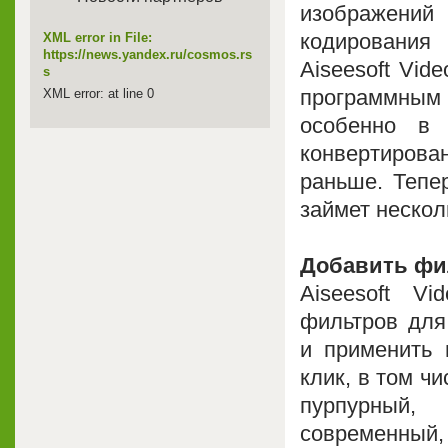
изображений
кодирования 
XML error in File:
https://news.yandex.ru/cosmos.rs
Aiseesoft Vid
s
программным
XML error: at line 0
особенно в
конвертирова
раньше. Тепе
займет нескол
Добавить фи
Aiseesoft Vi
фильтров для
и применить
клик, в том ч
пурпурный,
современный,