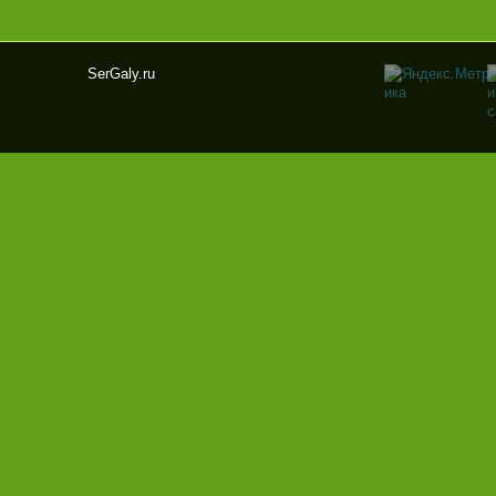
SerGaly.ru
Ser
Gal
y.ru