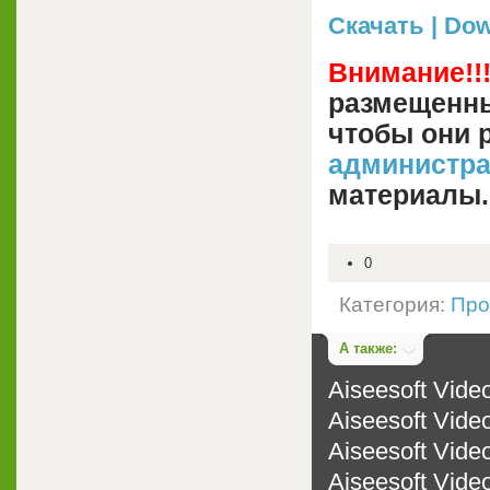
Скачать | Down
Внимание!!
размещенны
чтобы они 
администр
материалы.
0
Категория:
Про
А также:
Aiseesoft Video
Aiseesoft Video
Aiseesoft Vide
Aiseesoft Video