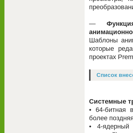
преобразован
—
Функц
анимационно
Шаблоны аним
которые реда
проектах Premi
Список внес
Системные т
• 64-битная 
более поздняя
• 4-ядерный