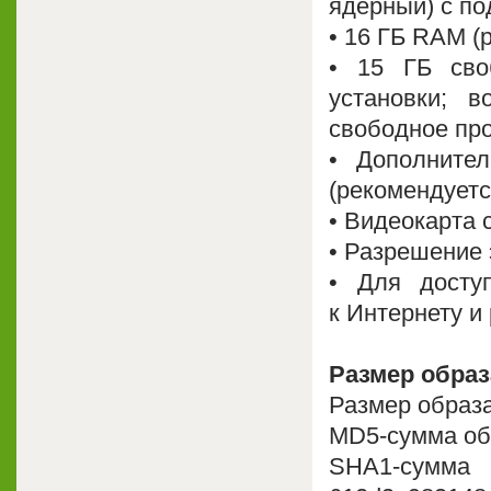
ядерный) с п
• 16 ГБ RAM (
• 15 ГБ сво
установки; в
свободное пр
• Дополните
(рекомендуетс
• Видеокарта 
• Разрешение
• Для досту
к Интернету и
Размер образ
Размер образа:
MD5-сумма об
SHA1