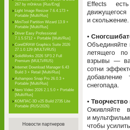
Effects ес
267 by m0nkrus [Rus/Eng]
движущегося
Light Image Resizer 7.6.4.173 +
Portable [Multi/Rus]
и скольжение.
MiniTool Partition Wizard 13.9 +
Portable [Multi/Rus]
Driver Easy Professional
•
Сногсшибат
7.1.5.5712 + Portable [Multi/Rus]
Объединяйте 
CorelDRAW Graphics Suite 2026
27.1.0.129 (MULTi/RUS)
летящего по
SolidWorks 2026 SP3.2 Full
взрывы — ва
Premium (MULTi/RUS)
Internet Download Manager 6.43
сотни эффект
Build 3 + Retail [Multi/Rus]
добавление
Ashampoo Snap Pro 26.0.3 +
Portable [Multi/Rus]
снегопада.
Nero Video 2026 2.1.5.0 + Portable
[Multi/Rus]
•
Творчество
КОМПАС-3D v25 Build 2735 Lite
Portable (RUS/2026)
Оживляйте в
и мультфильмы
Новости партнеров
чтобы усилить