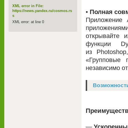
XML error in File:
•
Полная сов
https://news.yandex.ru/cosmos.rs
s
Приложение A
XML error: at line 0
приложениями
открывайте 
функции Dy
из Photoshop,
«Групповые 
независимо от
Возможности 
Преимущества
—
Ускоренны