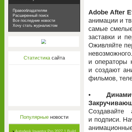
Правообладателям
Adobe After E
Расширенный поиск
анимации и тв
Все последние новости
Хочу стать журналистом
самые смелые
заставки и п
Оживляйте пер
невозможног
Статистика
сайта
и операторы 
и создают ан
фильмов, теле
•
Динам
Закручивающ
Создавайте 
Популярные
новости
и подписи. На
анимационны
Autodesk Inventor Pro 2027.1 Build