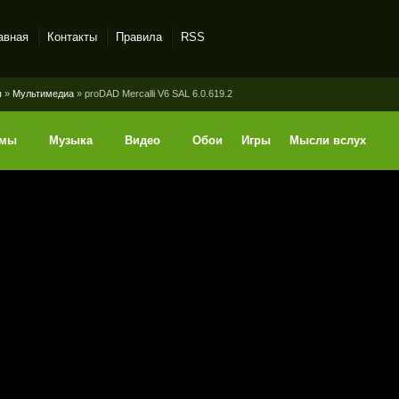
авная
Контакты
Правила
RSS
ы
»
Мультимедиа
» proDAD Mercalli V6 SAL 6.0.619.2
ммы
Музыка
Видео
Обои
Игры
Мысли вслух