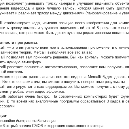
ия позволяет уменьшить тряску камеры и улучшает видимость объекта!
ения видеоряда и даже лучшую запись, которая может быть достигну
уживает и различает тряску между движениями (панорамирование и увел
lli стабилизирует кадр, изменяя позицию всего изображения для комп
шить тряску камеры и улучшает видимость объекта! В результате вы 
ю запись, которая может быть достигнута при редактировании после съ
енности программы
:
calli — это интуитивно понятное в использовании приложение, в отличи
атические теории. Mercalli выполняет все это за вас.
calli позволяет вам принимать решение. Вы, как зритель, можете получи
ить нужную атмосферу.
calli работает полностью автоматизировано, позволяет вам получать 
ный контроль.
можете просматривать анализ снятого видео, а Mercalli будет дава
. Вместе со всем этим, вы сможете получить невероятные результаты.
calli интегрируется в ваш видеоредактор. Вы можете получить к нему 
ументу добавления видео эффектов.
calli работает очень быстро. На современных компьютерах будет фун
ни. В то время как аналогичные программы обрабатывают 3 кадра в с
ссорами
ции
:
звычайно быстрая стабилизация
рхбыстрый анализ CMOS и коррекция скользящего затвора