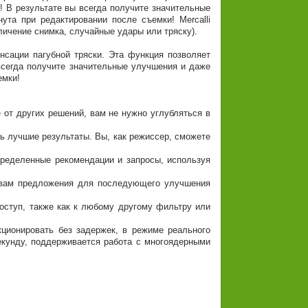
 В результате вы всегда получите значительные
та при редактировании после съемки! Mercalli
ичение снимка, случайные удары или тряску).
енсации пагубной тряски. Эта функция позволяет
всегда получите значительные улучшения и даже
емки!
е от других решений, вам не нужно углубляться в
ть лучшие результаты. Вы, как режиссер, сможете
определенные рекомендации и запросы, используя
ть вам предложения для последующего улучшения
доступ, также как к любому другому фильтру или
кционировать без задержек, в режиме реального
екунду, поддерживается работа с многоядерными