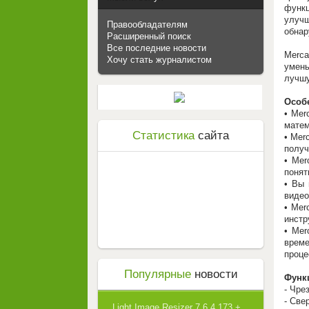
функц
улучш
Правообладателям
обнар
Расширенный поиск
Все последние новости
Merca
Хочу стать журналистом
умень
лучшу
Особ
• Mer
матем
Статистика
сайта
• Mer
получ
• Mer
понят
• Вы 
видео
• Mer
инстр
• Mer
време
проце
Популярные
новости
Функ
- Чре
- Све
Light Image Resizer 7.6.4.173 +