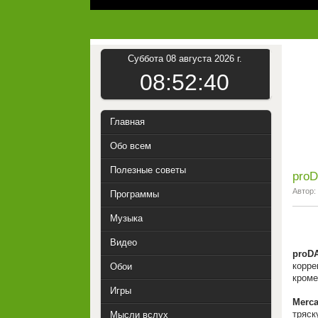
Суббота 08 августа 2026 г.
08:52:41
Главная
Обо всем
Полезные советы
proD
Автор:
Программы
Музыка
Видео
proD
корре
Обои
кроме
Игры
Merca
тряск
Мысли вслух