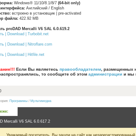
форма:
Windows® 11/10/8.1/8/7
(64-bit only)
 интерфейса:
Английский / English
ство:
встроено в установщик | pre-activated
ер файла:
422.92 MB
ть proDAD Mercalli V6 SAL 6.0.619.2
ь | Download | Turbobit.net
ь | Download | Nitroflare.com
ь | Download | Hitfile.net
ание!!!
Если Вы являетесь
правообладателем
, размещенных 
распространялись, то сообщите об этом
администрации
и мы 
0
гория:
Программы
/
Мультимедиа
акже:
D Mercalli V6 SAL 6.0.617.2
Уважаемый посетитель, Вы зашли на сайт как незарегистрированный