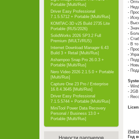
- Опт
Portable [Multi/Rus]
- Нед
Driver Easy Professional
- Про
7.1.5.5712 + Portable [Multi/Rus]
- Иск
- Выс
КОМПАС-3D v25 Build 2735 Lite
- Зна
Portable (RUS/2026)
- Бол
SolidWorks 2026 SP3.2 Full
- Ста
Premium (MULTi/RUS)
- В т
Internet Download Manager 6.43
- Про
Build 3 + Retail [Multi/Rus]
- Упр
- Под
Ashampoo Snap Pro 26.0.3 +
- Нов
Portable [Multi/Rus]
- Под
Nero Video 2026 2.1.5.0 + Portable
[Multi/Rus]
Syste
Capture One 23 Pro / Enterprise
- Win
16.8.4.3645 [Multi/Rus]
- 2G
Driver Easy Professional
- Rec
7.1.5.5744 + Portable [Multi/Rus]
Licen
MiniTool Power Data Recovery
Personal / Business 13.0 +
Portable [Multi/Rus]
Инфор
Год в
Новости партнеров