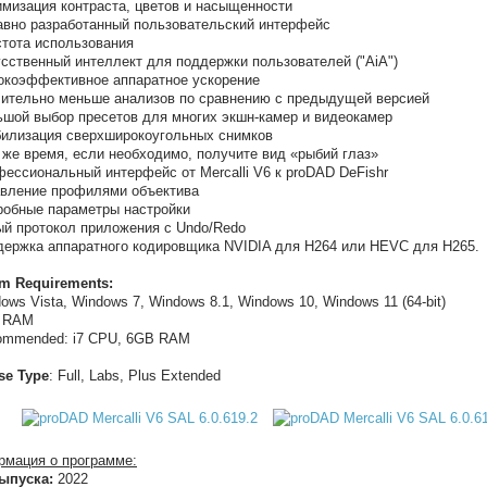
имизация контраста, цветов и насыщенности
авно разработанный пользовательский интерфейс
стота использования
усственный интеллект для поддержки пользователей ("AiA")
окоэффективное аппаратное ускорение
чительно меньше анализов по сравнению с предыдущей версией
ьшой выбор пресетов для многих экшн-камер и видеокамер
билизация сверхширокоугольных снимков
о же время, если необходимо, получите вид «рыбий глаз»
фессиональный интерфейс от Mercalli V6 к proDAD DeFishr
авление профилями объектива
робные параметры настройки
ый протокол приложения с Undo/Redo
держка аппаратного кодировщика NVIDIA для H264 или HEVC для H265.
m Requirements:
dows Vista, Windows 7, Windows 8.1, Windows 10, Windows 11 (64-bit)
B RAM
ommended: i7 CPU, 6GB RAM
se Type
: Full, Labs, Plus Extended
мация о программе:
ыпуска:
2022