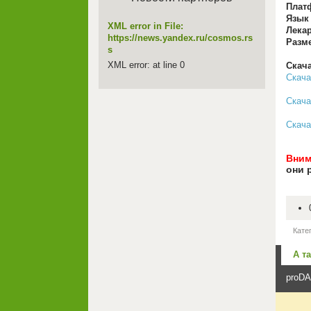
Плат
Язык
XML error in File:
Лекар
https://news.yandex.ru/cosmos.rs
Разм
s
XML error: at line 0
Скача
Скачат
Скачат
Скачат
Вним
они 
Кате
А т
proDA