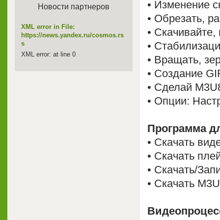
• Изменение с
Новости партнеров
• Обрезать, р
XML error in File:
• Скачивайте,
https://news.yandex.ru/cosmos.rs
• Стабилизаци
s
XML error: at line 0
• Вращать, зе
• Создание GI
• Сделай M3U
• Опции: Наст
Программа дл
• Скачать виде
• Скачать плей
• Скачать/Зап
• Скачать M3U
Видеопроцес