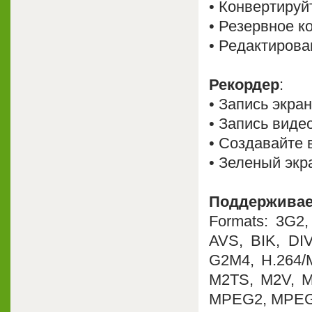
• Конвертиру
• Резервное к
• Редактиров
Рекордер
:
• Запись экра
• Запись вид
• Создавайте 
• Зеленый экр
Поддержива
Formats: 3G2
AVS, BIK, DI
G2M4, H.264/
M2TS, M2V, 
MPEG2, MPEG4