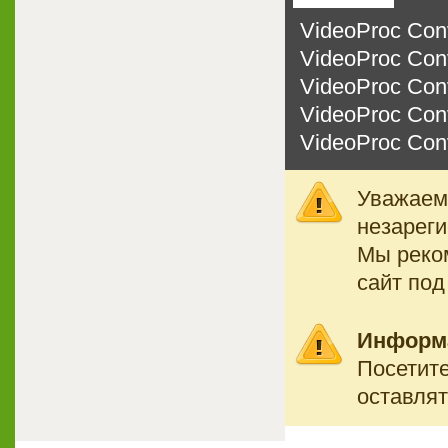
VideoProc Conve
VideoProc Conve
VideoProc Conve
VideoProc Conve
VideoProc Conve
Уважаемы
незареги
Мы реко
сайт под
Информ
Посетите
оставлят