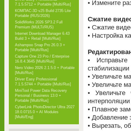
• Измените р
7.1.5.5712 + Portable [Multi/Rus]
КОМПАС-3D v25 Build 2735 Lite
Portable (RUS/2026)
Сжатие виде
SolidWorks 2026 SP3.2 Full
• Сжатие вид
Premium (MULTi/RUS)
Internet Download Manager 6.43
• Настройка к
Build 3 + Retail [Multi/Rus]
Ashampoo Snap Pro 26.0.3 +
Portable [Multi/Rus]
Редактирова
Capture One 23 Pro / Enterprise
• Исправьт
16.8.4.3645 [Multi/Rus]
стабилизации 
Nero Video 2026 2.1.5.0 + Portable
[Multi/Rus]
• Увеличьте 
Driver Easy Professional
• Увеличьте 
7.1.5.5744 + Portable [Multi/Rus]
MiniTool Power Data Recovery
• Увеличьте
Personal / Business 13.0 +
интерполяции
Portable [Multi/Rus]
CyberLink PhotoDirector Ultra 2027
• Плавное зам
18.0.0715.0 + AI Modules
• Добавление 
[Multi/Eng]
• Вырезать, о