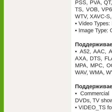
PSS, PVA, QT
TS, VOB, VP
WTV, XAVC-S,
• Video Types:
• Image Type: 
Поддерживае
• A52, AAC, 
AXA, DTS, FL
MPA, MPC, O
WAV, WMA, W
Поддержива
• Commercial
DVDs, TV show
• VIDEO_TS fo