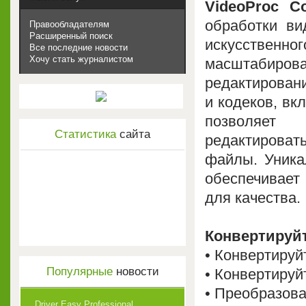
VideoProc Co
обработки ви
Правообладателям
Расширенный поиск
искусственно
Все последние новости
Хочу стать журналистом
масштабирова
редактирова
и кодеков, вк
позволяет 
Статистика
сайта
редактирова
файлы. Уникал
обеспечивает
для качества.
Конвертируйт
• Конвертируй
Популярные
новости
• Конвертируй
• Преобразов
Driver Easy Professional