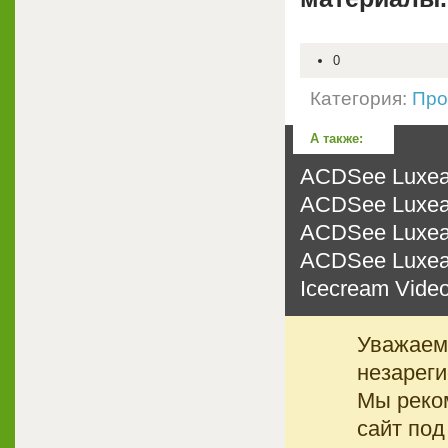
0
Категория:
Про
А также:
ACDSee Luxea 
ACDSee Luxea 
ACDSee Luxea 
ACDSee Luxea 
Icecream Video
Уважаемы
незареги
Мы реко
сайт под