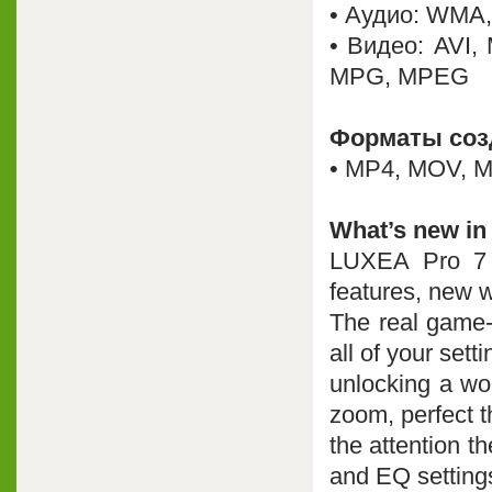
• Аудио: WMA
• Видео: AVI,
MPG, MPEG
Форматы созд
• MP4, MOV, 
What’s new i
LUXEA Pro 7 
features, new w
The real game-
all of your set
unlocking a wor
zoom, perfect 
the attention t
and EQ setting