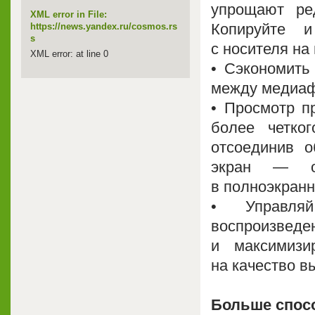
упрощают ре
XML error in File:
Копируйте и
https://news.yandex.ru/cosmos.rs
s
с носителя на
XML error: at line 0
• Сэкономить
между медиаф
• Просмотр п
более четког
отсоединив о
экран — от
в полноэкран
• Управля
воспроизве
и максимизи
на качество в
Больше спосо