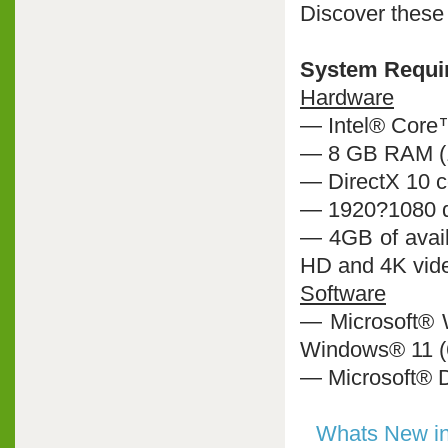
Discover these
System Requi
Hardware
— Intel® Core
— 8 GB RAM (
— DirectX 10 c
— 1920?1080 di
— 4GB of avail
HD and 4K vid
Software
— Microsoft® 
Windows® 11 (64
— Microsoft® D
Whats New in