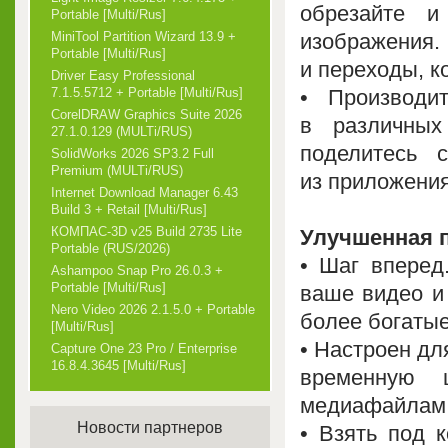
обрезайте и
Portable [Multi/Rus]
изображени
MiniTool Partition Wizard 13.9 +
Portable [Multi/Rus]
и переходы, к
Driver Easy Professional
• Производи
7.1.5.5712 + Portable [Multi/Rus]
CorelDRAW Graphics Suite 2026
в различных
27.1.0.129 (MULTi/RUS)
поделитесь 
SolidWorks 2026 SP3.2 Full
Premium (MULTi/RUS)
из приложения
Internet Download Manager 6.43
Build 3 + Retail [Multi/Rus]
КОМПАС-3D v25 Build 2735 Lite
Улучшенная 
Portable (RUS/2026)
• Шаг вперед
Ashampoo Snap Pro 26.0.3 +
Portable [Multi/Rus]
ваше видео и
Nero Video 2026 2.1.5.0 + Portable
более богатые
[Multi/Rus]
• Настроен дл
Capture One 23 Pro / Enterprise
16.8.4.3645 [Multi/Rus]
временную 
медиафайлам,
Новости партнеров
• Взять под 