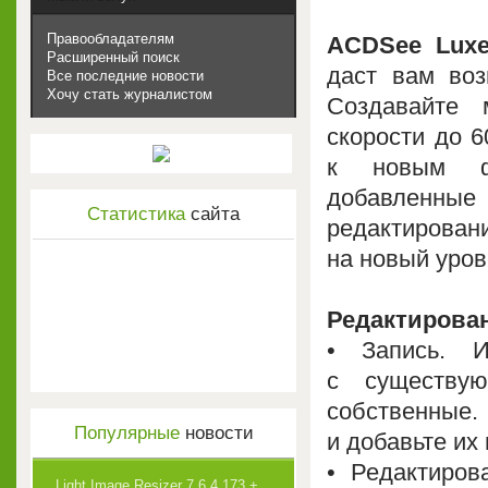
Правообладателям
ACDSee Luxe
Расширенный поиск
даст вам воз
Все последние новости
Хочу стать журналистом
Создавайте 
скорости до 6
к новым фу
добавленны
Статистика
сайта
редактирован
на новый уров
Редактирован
• Запись. И
с существу
собственные
Популярные
новости
и добавьте их 
• Редактирова
Light Image Resizer 7.6.4.173 +