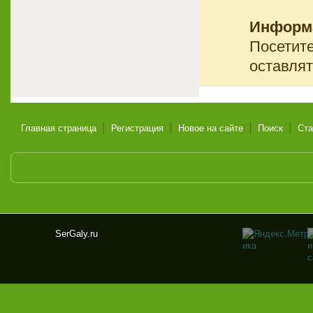
Информ
Посетите
оставлят
Главная страница
Регистрация
Новое на сайте
Поиск
Ста
SerGaly.ru
Ser
Gal
y.ru