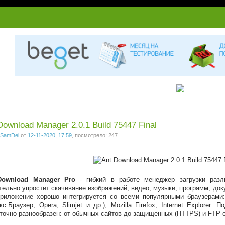
1
2
3
4
5
6
7
Download Manager 2.0.1 Build 75447 Final
SamDel
от
12-11-2020, 17:59
, посмотрело: 247
Download Manager Pro
- гибкий в работе менеджер загрузки разл
тельно упростит скачивание изображений, видео, музыки, программ, док
риложение хорошо интегрируется со всеми популярными браузерами:
кс.Браузер, Opera, Slimjet и др.), Mozilla Firefox, Internet Explorer
точно разнообразен: от обычных сайтов до защищенных (HTTPS) и FTP-