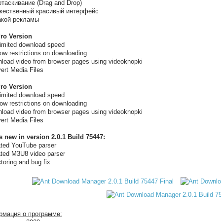
етаскивание (Drag and Drop)
жественный красивый интерфейс
акой рекламы
Pro Version
limited download speed
low restrictions on downloading
nload video from browser pages using videoknopki
ert Media Files
Pro Version
limited download speed
low restrictions on downloading
nload video from browser pages using videoknopki
ert Media Files
s new in version 2.0.1 Build 75447:
ated YouTube parser
ated M3U8 video parser
ctoring and bug fix
мация о программе: