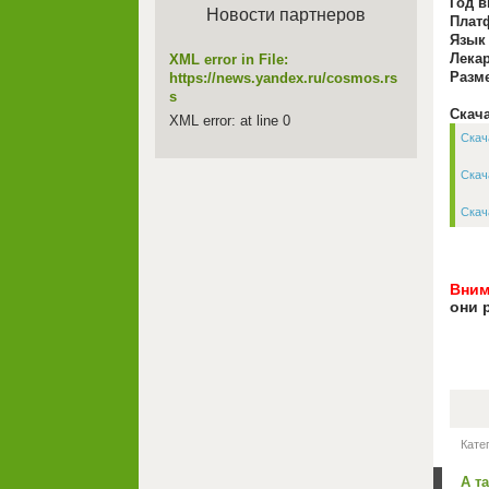
Год в
Новости партнеров
Плат
Язык
Лекар
XML error in File:
Разм
https://news.yandex.ru/cosmos.rs
s
Скача
XML error: at line 0
Скача
Скача
Скача
Вним
они 
Кате
А т