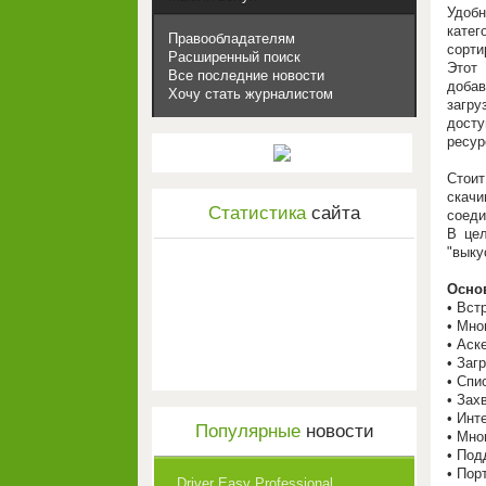
Удобн
катег
Правообладателям
сорти
Расширенный поиск
Этот
Все последние новости
добав
Хочу стать журналистом
загру
досту
ресур
Стоит
скачи
Статистика
сайта
соеди
В цел
"выку
Осно
• Вст
• Мно
• Аcк
• Заг
• Спи
• Зах
• Инт
Популярные
новости
• Мно
• Под
• Пор
Driver Easy Professional