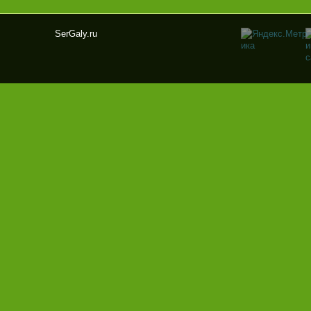
SerGaly.ru
Ser
Gal
y.ru