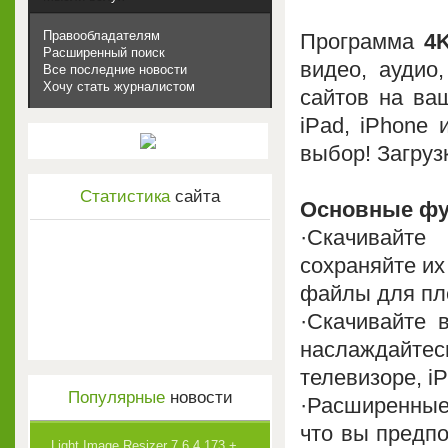
Правообладателям
Программа
4K
Расширенный поиск
видео, аудио
Все последние новости
Хочу стать журналистом
сайтов на ва
iPad, iPhone
выбор! Загруз
Статистика
сайта
Основные фу
·Скачивайт
сохраняйте их
файлы для пл
·Скачивайте 
наслаждайт
телевизоре, iP
Популярные
новости
·Расширенные
что вы предпо
Light Image Resizer 7.6.4.173 +