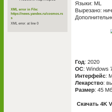
Языки: ML
Вырезано: нич
XML error in File:
https://news.yandex.ru/cosmos.rs
Дополнительн
s
XML error: at line 0
Год
: 2020
OС
: Windows 7
Интерфейс
: 
Лекарство
: в
Размер
: 45 М
Скачать 4K V