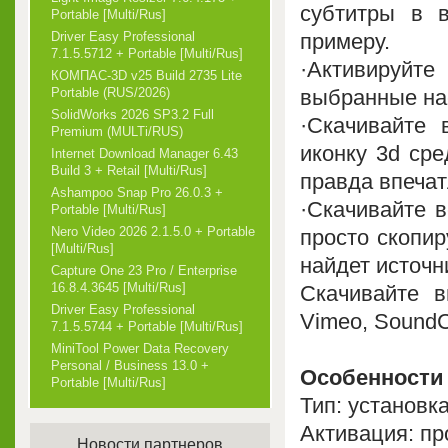
субтитры в 
Portable [Multi/Rus]
примеру.
Driver Easy Professional
7.1.5.5712 + Portable [Multi/Rus]
·Активируйт
КОМПАС-3D v25 Build 2735 Lite
выбранные нас
Portable (RUS/2026)
SolidWorks 2026 SP3.2 Full
·Скачивайте
Premium (MULTi/RUS)
иконку 3d сре
Internet Download Manager 6.43
Build 3 + Retail [Multi/Rus]
правда впечат
Ashampoo Snap Pro 26.0.3 +
·Скачивайте 
Portable [Multi/Rus]
Nero Video 2026 2.1.5.0 + Portable
просто скопир
[Multi/Rus]
найдет источн
Capture One 23 Pro / Enterprise
16.8.4.3645 [Multi/Rus]
Скачивайте в
Driver Easy Professional
Vimeo, SoundCl
7.1.5.5744 + Portable [Multi/Rus]
MiniTool Power Data Recovery
Personal / Business 13.0 +
Особенности 
Portable [Multi/Rus]
Тип: установк
Активация: п
Новости партнеров