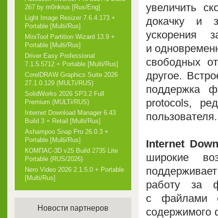
увеличить ск
267 by m0nkrus [Rus/Eng]
Light Image Resizer 7.6.4.173 +
докачку и з
Portable [Multi/Rus]
ускорения з
MiniTool Partition Wizard 13.9 +
Portable [Multi/Rus]
и одновременн
Driver Easy Professional
свободных от
7.1.5.5712 + Portable [Multi/Rus]
другое. Встр
CorelDRAW Graphics Suite 2026
27.1.0.129 (MULTi/RUS)
поддержка ф
SolidWorks 2026 SP3.2 Full
protocols, ре
Premium (MULTi/RUS)
Internet Download Manager 6.43
пользователя.
Build 3 + Retail [Multi/Rus]
Ashampoo Snap Pro 26.0.3 +
Portable [Multi/Rus]
Internet Dow
КОМПАС-3D v25 Build 2735 Lite
широкие воз
Portable (RUS/2026)
поддерживает
Nero Video 2026 2.1.5.0 + Portable
[Multi/Rus]
работу за ф
с файлами c
Новости партнеров
содержимого ф