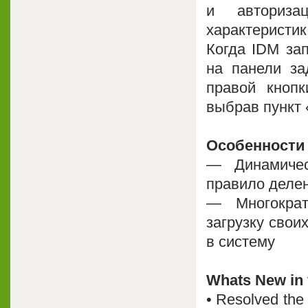
и авториза
характеристик
Когда IDM за
на панели з
правой кноп
выбрав пункт 
Особенности 
— Динамичес
правило делен
— Многократ
загрузку свои
в систему
Whats New in v
• Resolved the 