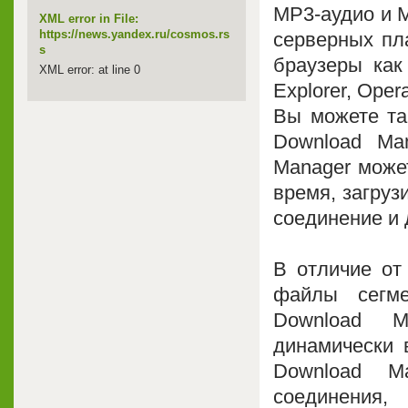
MP3-аудио и 
XML error in File:
https://news.yandex.ru/cosmos.rs
серверных пл
s
браузеры как 
XML error: at line 0
Explorer, Oper
Вы можете так
Download Man
Manager може
время, загруз
соединение и
В отличие от 
файлы сегме
Download M
динамически в
Download M
соединения,