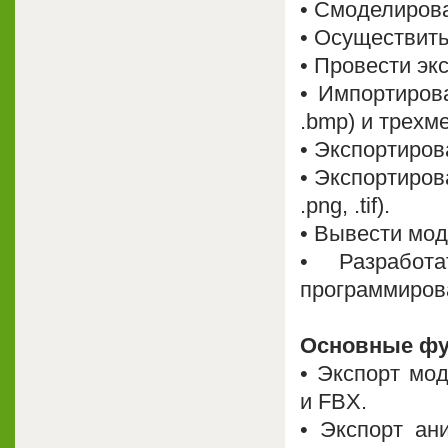
• Смоделиров
• Осуществить
• Провести эк
• Импортироват
.bmp) и трехмер
• Экспортиров
• Экспортиров
.png, .tif).
• Вывести мод
• Разработ
программиров
Основные фу
• Экспорт мо
и FBX.
• Экспорт ан