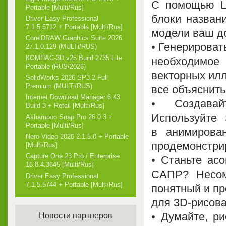
С помощью La
Portable [Multi/Rus]
блоки назван
Driver Easy Professional
7.1.5.5712 + Portable [Multi/Rus]
модели ваш до
CorelDRAW Graphics Suite 2026
• Генерироват
27.1.0.129 (MULTi/RUS)
КОМПАС-3D v25 Build 2735 Lite
необходимое
Portable (RUS/2026)
векторных илл
SolidWorks 2026 SP3.2 Full
Premium (MULTi/RUS)
все объяснить
Internet Download Manager 6.43
• Создавай
Build 3 + Retail [Multi/Rus]
Используйте 
Ashampoo Snap Pro 26.0.3 +
Portable [Multi/Rus]
в анимирова
Nero Video 2026 2.1.5.0 + Portable
продемонстри
[Multi/Rus]
Capture One 23 Pro / Enterprise
• Станьте ас
16.8.4.3645 [Multi/Rus]
САПР? Несом
Driver Easy Professional
7.1.5.5744 + Portable [Multi/Rus]
понятный и пр
для 3D-рисова
• Думайте, р
Новости партнеров