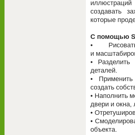
иллюстраций 
создавать з
которые прод
С помощью S
• Рисоват
и масштабиро
• Разделить
деталей.
• Применить
создать собст
• Наполнить м
двери и окна,
• Отретуширов
• Смоделирова
объекта.