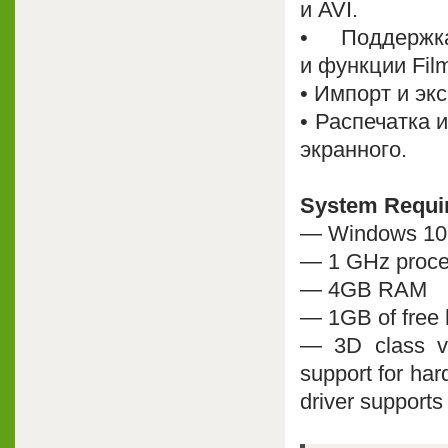
и AVI.
• Поддержк
и функции Film
• Импорт и эк
• Распечатка 
экранного.
System Requi
— Windows 10
— 1 GHz proce
— 4GB RAM
— 1GB of free 
— 3D class v
support for har
driver supports