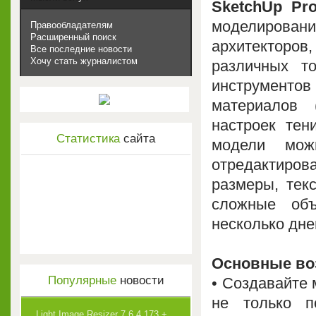
SketchUp Pr
моделирова
Правообладателям
Расширенный поиск
архитекторо
Все последние новости
Хочу стать журналистом
различных т
инструментов
материалов 
настроек тен
Статистика
сайта
модели мож
отредактиро
размеры, текс
сложные объ
несколько дне
Основные во
Популярные
новости
• Создавайте 
не только п
Light Image Resizer 7.6.4.173 +