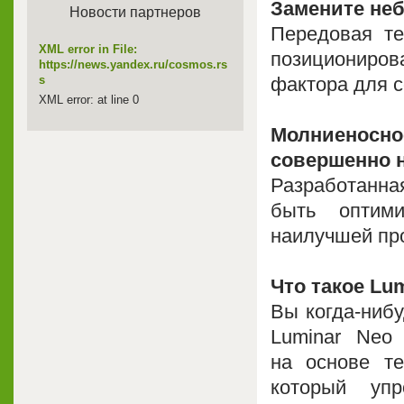
Замените не
Новости партнеров
Передовая те
XML error in File:
позиционирова
https://news.yandex.ru/cosmos.rs
фактора для с
s
XML error: at line 0
Молниеносн
совершенно н
Разработанная
быть оптим
наилучшей пр
Что такое Lu
Вы когда-нибу
Luminar Neo
на основе те
который уп