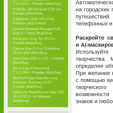
Автоматиче
7.1.5.5712 + Portable [Multi/Rus]
на городских
КОМПАС-3D v25 Build 2735 Lite
Portable (RUS/2026)
путешествий
SolidWorks 2026 SP3.2 Full
телефонных и
Premium (MULTi/RUS)
Internet Download Manager 6.43
Build 3 + Retail [Multi/Rus]
Раскройте с
Ashampoo Snap Pro 26.0.3 +
Portable [Multi/Rus]
и AI-маскиро
Capture One 23 Pro / Enterprise
Используйте
16.8.4.3645 [Multi/Rus]
творчества. 
Nero Video 2026 2.1.5.0 + Portable
[Multi/Rus]
определяя об
Driver Easy Professional
При желании 
7.1.5.5744 + Portable [Multi/Rus]
MiniTool Power Data Recovery
с помощью ки
Personal / Business 13.0 +
творческого
Portable [Multi/Rus]
CyberLink PhotoDirector Ultra 2027
возможности
18.0.0715.0 + AI Modules
знаков и любо
[Multi/Eng]