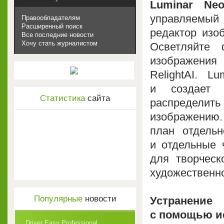
Luminar Ne
управляемы
Правообладателям
Расширенный поиск
редактор изо
Все последние новости
Хочу стать журналистом
Осветляйте 
изображени
RelightAI. L
и создает 
Статистика
сайта
распределит
изображению.
план отдель
и отдельные 
для творческ
художественн
Популярные
новости
Устранение
с помощью ис
Driver Easy Professional