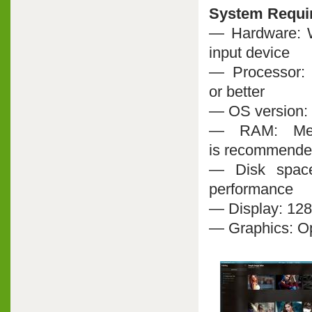
System Requi
— Hardware: W
input device
— Processor:
or better
— OS version: 1
— RAM: Me
is recommende
— Disk space
performance
— Display: 128
— Graphics: Op