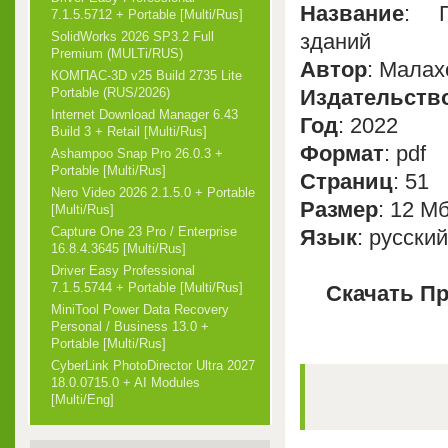
Название
: П
7.1.5.5712 + Portable [Multi/Rus]
зданий
SolidWorks 2026 SP3.2 Full
Premium (MULTi/RUS)
Автор
: Малах
КОМПАС-3D v25 Build 2735 Lite
Издательств
Portable (RUS/2026)
Internet Download Manager 6.43
Год
: 2022
Build 3 + Retail [Multi/Rus]
Формат
: pdf
Ashampoo Snap Pro 26.0.3 +
Portable [Multi/Rus]
Страниц
: 51
Nero Video 2026 2.1.5.0 + Portable
Размер
: 12 М
[Multi/Rus]
Capture One 23 Pro / Enterprise
Язык
: русский
16.8.4.3645 [Multi/Rus]
Driver Easy Professional
7.1.5.5744 + Portable [Multi/Rus]
Скачать П
MiniTool Power Data Recovery
Personal / Business 13.0 +
Portable [Multi/Rus]
CyberLink PhotoDirector Ultra 2027
18.0.0715.0 + AI Modules
[Multi/Eng]