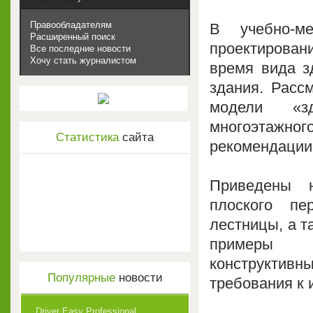
Правообладателям
В учебно-м
Расширенный поиск
проектировани
Все последние новости
Хочу стать журналистом
время вида з
здания. Расс
модели «зд
многоэтажн
Статистика
сайта
рекомендации
Приведены н
плоского пе
лестницы, а т
примеры в
конструктивн
Популярные
новости
требования к 
Driver Easy Professional