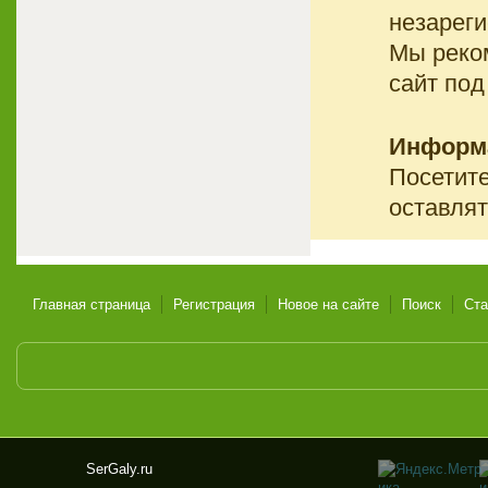
незареги
Мы реко
сайт под
Информ
Посетите
оставлят
Главная страница
Регистрация
Новое на сайте
Поиск
Ста
SerGaly.ru