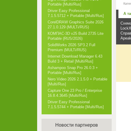
Кате
Portable [Multi/Rus]
Driver Easy Professional
А т
7.1.5.5712 + Portable [Multi/Rus]
CorelDRAW Graphics Suite 2026
Схема
27.1.0.129 (MULTi/RUS)
LockX
Справ
КОМПАС-3D v25 Build 2735 Lite
Apeak
Portable (RUS/2026)
SolidWorks 2026 SP3.2 Full
Premium (MULTi/RUS)
Internet Download Manager 6.43
Build 3 + Retail [Multi/Rus]
Ashampoo Snap Pro 26.0.3 +
Portable [Multi/Rus]
Nero Video 2026 2.1.5.0 + Portable
[Multi/Rus]
Capture One 23 Pro / Enterprise
16.8.4.3645 [Multi/Rus]
Driver Easy Professional
7.1.5.5744 + Portable [Multi/Rus]
Новости партнеров