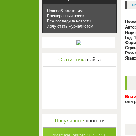
В
Правообладателям
Расширенный поиск
Все последние новости
Назв
Хочу стать журналистом
Авто
Изда
Год
: 
Форм
Стра
Разм
Язык
Статистика
сайта
Вним
они 
Популярные
новости
Light Image Resizer 7.6.4.173 +