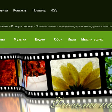
авная
Контакты
Правила
RSS
советы
»
В саду и огороде
» Полевые опыты с плодовыми деревьями и другими много
ммы
Музыка
Видео
Обои
Игры
Мысли вслух