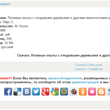
ведение
ание
: Полевые опыты с плодовыми деревьями и другими многолетними 
р
: Пирс С.
тельство
: М: Колос
1969
ат
: pdf
ниц
: 244
ер
: 11 Мб
: русский
Скачать Полевые опыты с плодовыми деревьями и друг
Скачать с Oksy.cloud
Скачать с TurboBit.net
ание!!!
Если Вы являетесь
правообладателем
, размещенных 
распространялись, то сообщите об этом
администрации
и мы 