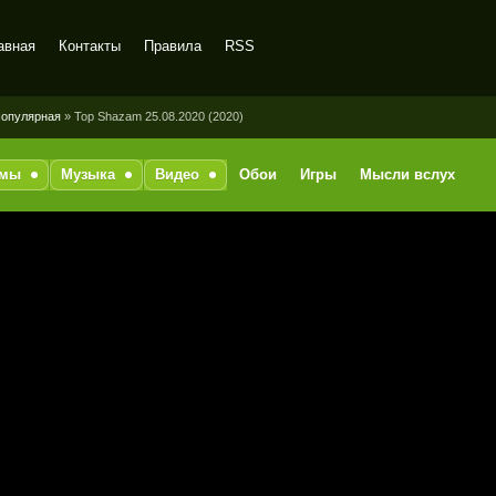
авная
Контакты
Правила
RSS
опулярная
» Top Shazam 25.08.2020 (2020)
ммы
Музыка
Видео
Обои
Игры
Мысли вслух