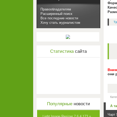
Форм
Каче
Правообладателям
Разм
Расширенный поиск
Все последние новости
Тр
Хочу стать журналистом
Статистика
сайта
Вним
они 
Кате
Популярные
новости
А т
Чарт 
Light Image Resizer 7.6.4.173 +