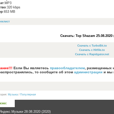
ат
:MP3
ство
:320 kbps
ер
:653 MB
еклист
Скачать: Top Shazam 25.08.2020 
Скачать с TurboBit.to
Скачать с Hitfile.to
Скачать с Rapidgator.net
ание!!!
Если Вы являетесь
правообладателем
, размещенных 
распространялись, то сообщите об этом
администрации
и мы 
гория:
Музыка
/
Популярная
акже:
Яндекс.Музыки 28.08.2020 (2020)