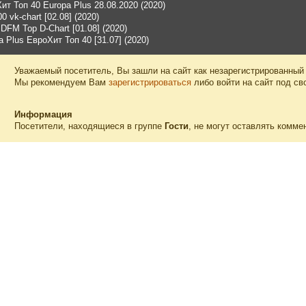
ит Топ 40 Europa Plus 28.08.2020 (2020)
0 vk-chart [02.08] (2020)
 DFM Top D-Chart [01.08] (2020)
a Plus ЕвроХит Топ 40 [31.07] (2020)
Уважаемый посетитель, Вы зашли на сайт как незарегистрированный
Мы рекомендуем Вам
зарегистрироваться
либо войти на сайт под св
Информация
Посетители, находящиеся в группе
Гости
, не могут оставлять комме