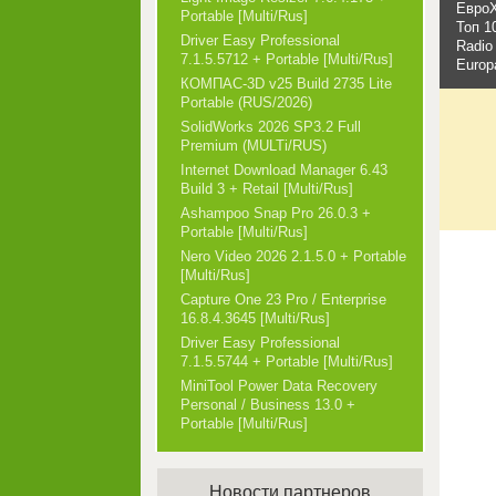
ЕвроХ
Portable [Multi/Rus]
Топ 10
Driver Easy Professional
Radio
7.1.5.5712 + Portable [Multi/Rus]
Europ
КОМПАС-3D v25 Build 2735 Lite
Portable (RUS/2026)
SolidWorks 2026 SP3.2 Full
Premium (MULTi/RUS)
Internet Download Manager 6.43
Build 3 + Retail [Multi/Rus]
Ashampoo Snap Pro 26.0.3 +
Portable [Multi/Rus]
Nero Video 2026 2.1.5.0 + Portable
[Multi/Rus]
Capture One 23 Pro / Enterprise
16.8.4.3645 [Multi/Rus]
Driver Easy Professional
7.1.5.5744 + Portable [Multi/Rus]
MiniTool Power Data Recovery
Personal / Business 13.0 +
Portable [Multi/Rus]
Новости партнеров