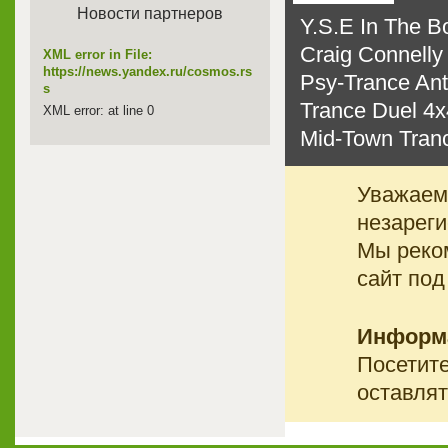
Новости партнеров
Y.S.E In The B
Craig Connelly 
XML error in File:
https://news.yandex.ru/cosmos.rs
Psy-Trance Ant
s
Trance Duel 4х
XML error: at line 0
Mid-Town Tranc
Уважаемы
незареги
Мы реко
сайт под
Информ
Посетите
оставлят