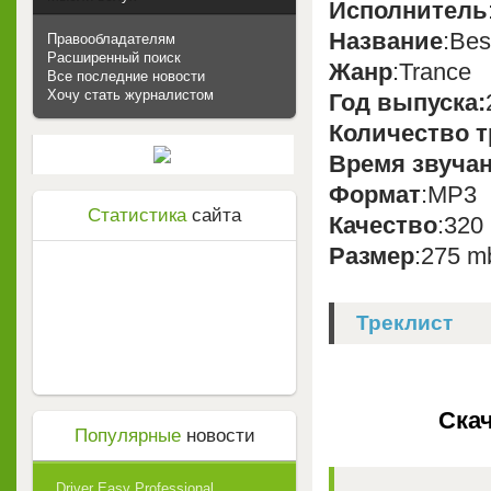
Исполнитель
Название
:Bes
Правообладателям
Расширенный поиск
Жанр
:Trance
Все последние новости
Хочу стать журналистом
Год выпуска:
Количество т
Время звуча
Формат
:MP3
Статистика
сайта
Качество
:320
Размер
:275 m
Треклист
Скач
Популярные
новости
Driver Easy Professional