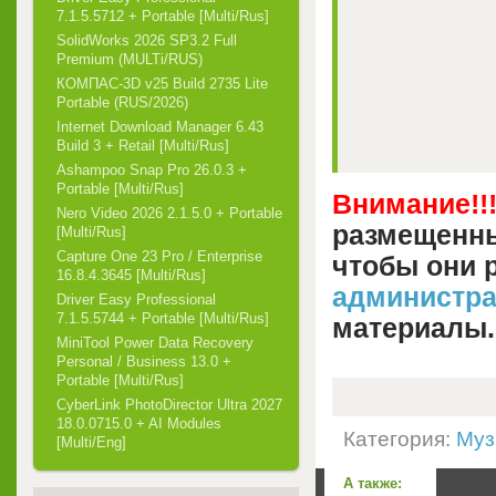
7.1.5.5712 + Portable [Multi/Rus]
SolidWorks 2026 SP3.2 Full
Premium (MULTi/RUS)
КОМПАС-3D v25 Build 2735 Lite
Portable (RUS/2026)
Internet Download Manager 6.43
Build 3 + Retail [Multi/Rus]
Ashampoo Snap Pro 26.0.3 +
Portable [Multi/Rus]
Внимание!!
Nero Video 2026 2.1.5.0 + Portable
размещенны
[Multi/Rus]
Capture One 23 Pro / Enterprise
чтобы они 
16.8.4.3645 [Multi/Rus]
администр
Driver Easy Professional
7.1.5.5744 + Portable [Multi/Rus]
материалы.
MiniTool Power Data Recovery
Personal / Business 13.0 +
Portable [Multi/Rus]
CyberLink PhotoDirector Ultra 2027
18.0.0715.0 + AI Modules
Категория:
Муз
[Multi/Eng]
А также: