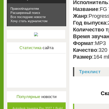
Исполнитель
Название
:FG 
Правообладателям
Расширенный поиск
Жанр
:Progres
Все последние новости
Хочу стать журналистом
Год выпуска:
Количество т
Время звуча
Формат
:MP3
Статистика
сайта
Качество
:320
Размер
:164 m
Треклист
Ска
Популярные
новости
Autodesk Inventor Pro 2027.1 Build