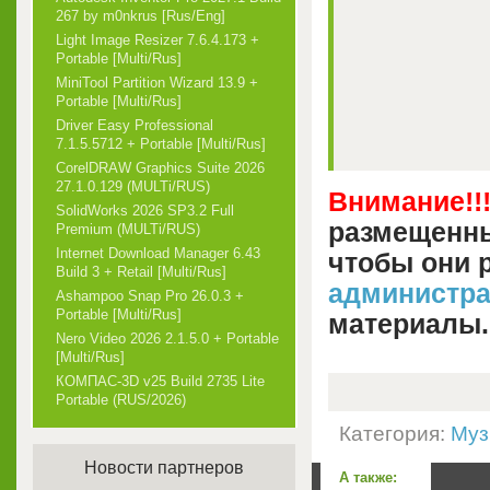
267 by m0nkrus [Rus/Eng]
Light Image Resizer 7.6.4.173 +
Portable [Multi/Rus]
MiniTool Partition Wizard 13.9 +
Portable [Multi/Rus]
Driver Easy Professional
7.1.5.5712 + Portable [Multi/Rus]
CorelDRAW Graphics Suite 2026
27.1.0.129 (MULTi/RUS)
Внимание!!
SolidWorks 2026 SP3.2 Full
размещенны
Premium (MULTi/RUS)
Internet Download Manager 6.43
чтобы они 
Build 3 + Retail [Multi/Rus]
администр
Ashampoo Snap Pro 26.0.3 +
Portable [Multi/Rus]
материалы.
Nero Video 2026 2.1.5.0 + Portable
[Multi/Rus]
КОМПАС-3D v25 Build 2735 Lite
Portable (RUS/2026)
Категория:
Муз
Новости партнеров
А также: