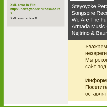
XML error in File:
Steyoyoke Perc
https://news.yandex.ru/cosmos.rs
Songspire Reco
s
XML error: at line 0
We Are The Fut
Armada Music -
Nejtrino & Baur
Уважаемы
незареги
Мы реко
сайт под
Информ
Посетите
оставлят