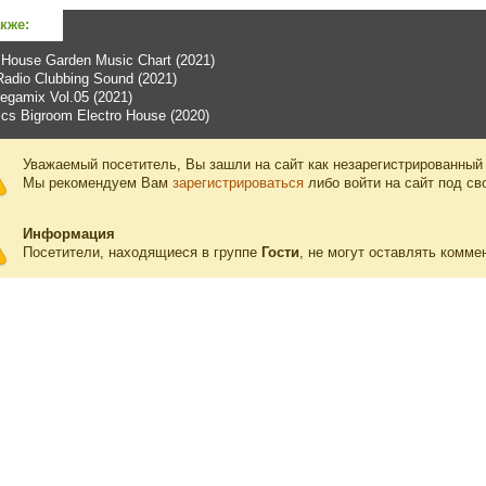
акже:
House Garden Music Chart (2021)
adio Clubbing Sound (2021)
egamix Vol.05 (2021)
ics Bigroom Electro House (2020)
Уважаемый посетитель, Вы зашли на сайт как незарегистрированный
Мы рекомендуем Вам
зарегистрироваться
либо войти на сайт под св
Информация
Посетители, находящиеся в группе
Гости
, не могут оставлять комме