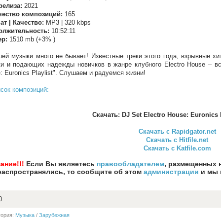
релиза:
2021
чество композиций:
165
т | Качество:
MP3 | 320 kbps
олжительность:
10:52:11
ер:
1510 mb (+3% )
ей музыки много не бывает! Известные треки этого года, взрывные хи
и и подающих надежды новичков в жанре клубного Electro House – все
: Euronics Playlist". Слушаем и радуемся жизни!
сок композиций:
Скачать: DJ Set Electro House: Euronics P
Скачать с Rapidgator.net
Скачать с Hitfile.net
Скачать с Katfile.com
ание!!!
Если Вы являетесь
правообладателем
, размещенных 
распространялись, то сообщите об этом
администрации
и мы 
0
гория:
Музыка
/
Зарубежная