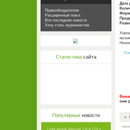
Дата 
Коли
Правообладателям
Форма
Расширенный поиск
Прод
Все последние новости
Разм
Хочу стать журналистом
Хорош
музык
House
Спи
Статистика
сайта
Вним
они 
Популярные
новости
Кате
Light Image Resizer 7.6.4.173 +