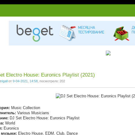
1
2
3
4
5
6
7
et Electro House: Euronics Playlist (2021)
trigall
от
9-04-2021, 14:58
, посмотрело: 202
ория:
Music Collection
лнитель:
Various Musicians
ние:
DJ Set Electro House: Euronics Playlist
а:
World
л:
Euronics
 музыки:
Electro House, EDM, Club, Dance