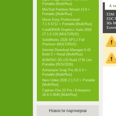
Portable [Multi/Rus]
А т
MiniTool Partition Wizard 13.9 +
Portable [Multi/Rus]
EDM: 
EDC R
Driver Easy Professional
90s M
7.1.5.5712 + Portable [Multi/Rus]
Euron
CorelDRAW Graphics Suite 2026
27.1.0.129 (MULTi/RUS)
SolidWorks 2026 SP3.2 Full
Premium (MULTi/RUS)
Internet Download Manager 6.43
Build 3 + Retail [Multi/Rus]
КОМПАС-3D v25 Build 2735 Lite
Portable (RUS/2026)
Ashampoo Snap Pro 26.0.3 +
Portable [Multi/Rus]
Nero Video 2026 2.1.5.0 + Portable
[Multi/Rus]
Capture One 23 Pro / Enterprise
16.8.4.3645 [Multi/Rus]
Новости партнеров