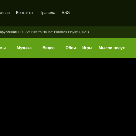
авная
Контакты
Правила
RSS
арубежная
» DJ Set Electro House: Euronics Playlist (2021)
ммы
Музыка
Видео
Обои
Игры
Мысли вслух