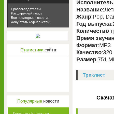
Исполнитель
Название
:Ле
Правообладателям
Расширенный поиск
Жанр
:Pop, Da
Все последние новости
Хочу стать журналистом
Год выпуска:
Количество т
Время звуча
Формат
:MP3
Статистика
сайта
Качество
:320
Размер
:751 M
Треклист
Скача
Популярные
новости
Driver Easy Professional