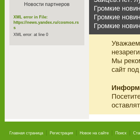
Новости партнеров
Громкие новин
Громкие новин
XML error in File:
https://news.yandex.ru/cosmos.rs
Громкие новин
s
XML error: at line 0
Уважаемы
незареги
Мы реко
сайт под
Информ
Посетите
оставлят
Главная страница
Регистрация
Новое на сайте
Поиск
Ста