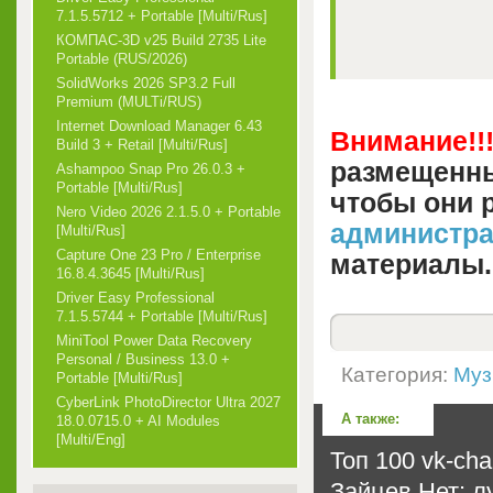
7.1.5.5712 + Portable [Multi/Rus]
КОМПАС-3D v25 Build 2735 Lite
Portable (RUS/2026)
SolidWorks 2026 SP3.2 Full
Premium (MULTi/RUS)
Internet Download Manager 6.43
Внимание!!
Build 3 + Retail [Multi/Rus]
размещенны
Ashampoo Snap Pro 26.0.3 +
Portable [Multi/Rus]
чтобы они 
Nero Video 2026 2.1.5.0 + Portable
администр
[Multi/Rus]
Capture One 23 Pro / Enterprise
материалы.
16.8.4.3645 [Multi/Rus]
Driver Easy Professional
7.1.5.5744 + Portable [Multi/Rus]
MiniTool Power Data Recovery
Personal / Business 13.0 +
Категория:
Муз
Portable [Multi/Rus]
CyberLink PhotoDirector Ultra 2027
А также:
18.0.0715.0 + AI Modules
[Multi/Eng]
Топ 100 vk-char
Зайцев.Нет: л