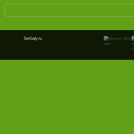
SerGaly.ru
Ser
Gal
y.ru