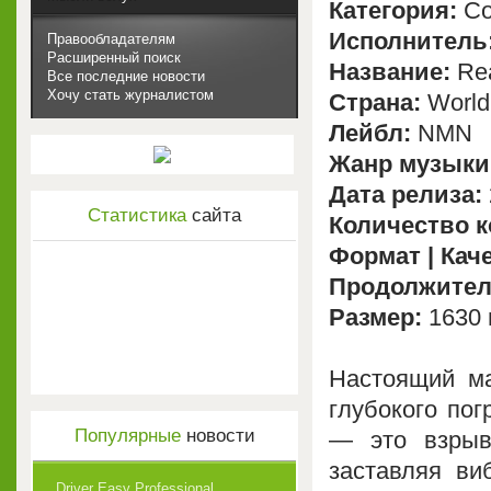
Категория:
Co
Исполнитель
Правообладателям
Расширенный поиск
Название:
Rea
Все последние новости
Хочу стать журналистом
Страна:
World
Лейбл:
NMN
Жанр музыки
Дата релиза:
Статистика
сайта
Количество 
Формат | Кач
Продолжител
Размер:
1630 
Настоящий м
глубокого пог
Популярные
новости
— это взрыв
заставляя ви
Driver Easy Professional