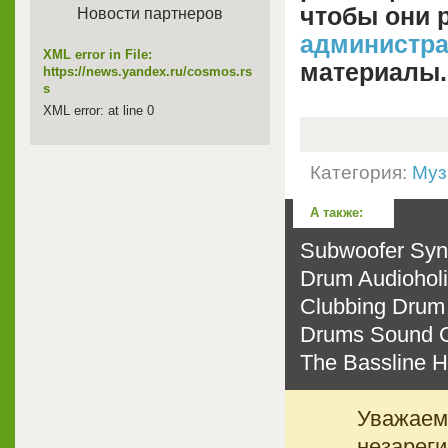
чтобы они 
Новости партнеров
администр
XML error in File:
материалы.
https://news.yandex.ru/cosmos.rs
s
XML error: at line 0
Категория:
Муз
А также:
Subwoofer Synd
Drum Audioholi
Clubbing Drum
Drums Sound O
The Bassline H
Уважаемы
незареги