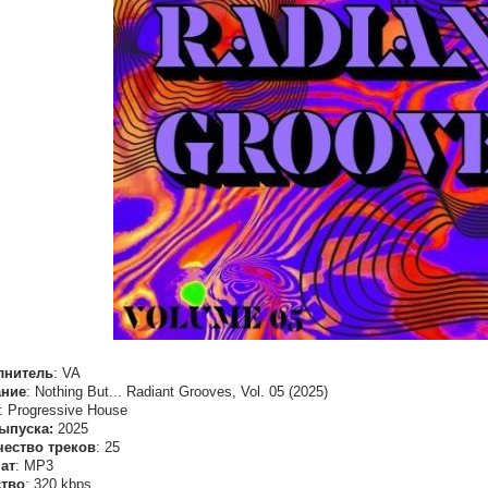
лнитель
: VA
ание
: Nothing But... Radiant Grooves, Vol. 05 (2025)
: Progressive House
ыпуска:
2025
чество треков
: 25
ат
: MP3
ство
: 320 kbps