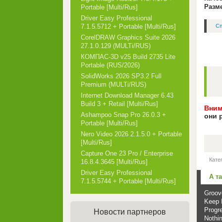
Разм
Portable [Multi/Rus]
Driver Easy Professional
Сп
7.1.5.5712 + Portable [Multi/Rus]
CorelDRAW Graphics Suite 2026
27.1.0.129 (MULTi/RUS)
КОМПАС-3D v25 Build 2735 Lite
Portable (RUS/2026)
SolidWorks 2026 SP3.2 Full
Premium (MULTi/RUS)
Internet Download Manager 6.43
Build 3 + Retail [Multi/Rus]
Вним
Ashampoo Snap Pro 26.0.3 +
они 
Portable [Multi/Rus]
Nero Video 2026 2.1.5.0 + Portable
[Multi/Rus]
Capture One 23 Pro / Enterprise
Кате
16.8.4.3645 [Multi/Rus]
Driver Easy Professional
А т
7.1.5.5744 + Portable [Multi/Rus]
Groov
Keep I
Progr
Новости партнеров
Nothin