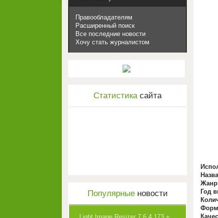
Правообладателям
Расширенный поиск
Все последние новости
Хочу стать журналистом
Статистика
сайта
Испо
Назв
Жанр
Год в
Популярные
новости
Коли
Форм
Каче
Light Image Resizer 7.6.4.173 +