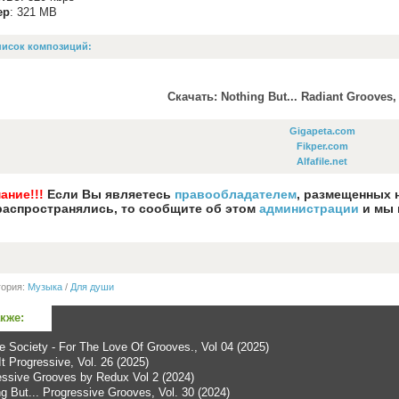
ер
: 321 MB
исок композиций:
Скачать: Nothing But... Radiant Grooves, 
Gigapeta.com
Fikper.com
Alfafile.net
ание!!!
Если Вы являетесь
правообладателем
, размещенных 
распространялись, то сообщите об этом
администрации
и мы 
гория:
Музыка
/
Для души
акже:
e Society - For The Love Of Grooves., Vol 04 (2025)
t Progressive, Vol. 26 (2025)
essive Grooves by Redux Vol 2 (2024)
g But... Progressive Grooves, Vol. 30 (2024)