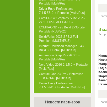
Portable [Multi/Rus]
Driver Easy Professional
7.1.5.5712 + Portable [Multi/Rus]
Кате
CorelDRAW Graphics Suite 2026
27.1.0.129 (MULTi/RUS)
КОМПАС-3D v25 Build 2735 Lite
В ма
Portable (RUS/2026)
Автор:
SolidWorks 2026 SP3.2 Full
Premium (MULTi/RUS)
Internet Download Manager 6.43
Build 3 + Retail [Multi/Rus]
Ashampoo Snap Pro 26.0.3 +
Испо
Portable [Multi/Rus]
Назв
Жанр
Nero Video 2026 2.1.5.0 + Portable
Год в
[Multi/Rus]
Коли
Capture One 23 Pro / Enterprise
Форм
16.8.4.3645 [Multi/Rus]
Каче
Driver Easy Professional
Разм
7.1.5.5744 + Portable [Multi/Rus]
Новости партнеров
Кате