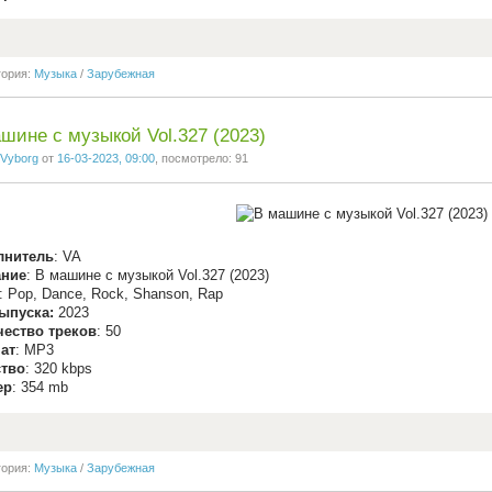
гория:
Музыка
/
Зарубежная
шине с музыкой Vol.327 (2023)
Vyborg
от
16-03-2023, 09:00
, посмотрело: 91
лнитель
: VA
ание
: В машине с музыкой Vol.327 (2023)
: Pop, Dance, Rock, Shanson, Rap
ыпуска:
2023
чество треков
: 50
ат
: MP3
ство
: 320 kbps
ер
: 354 mb
гория:
Музыка
/
Зарубежная