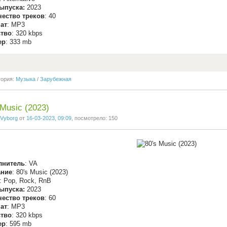
ыпуска:
2023
чество треков
: 40
ат
: MP3
ство
: 320 kbps
ер
: 333 mb
гория:
Музыка
/
Зарубежная
 Music (2023)
Vyborg
от
16-03-2023, 09:09
, посмотрело: 150
лнитель
: VA
ание
: 80's Music (2023)
: Pop, Rock, RnB
ыпуска:
2023
чество треков
: 60
ат
: MP3
ство
: 320 kbps
ер
: 595 mb