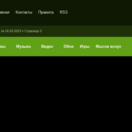
авная
Контакты
Правила
RSS
за 16.03.2023 » Страница 3
ммы
Музыка
Видео
Обои
Игры
Мысли вслух