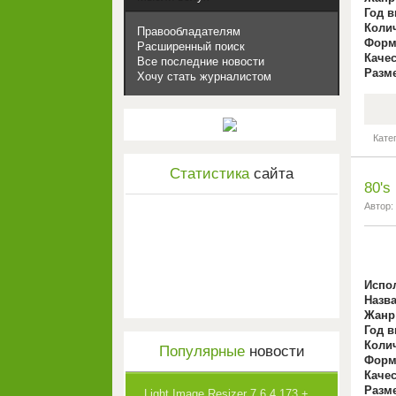
Год в
Коли
Правообладателям
Форм
Расширенный поиск
Каче
Все последние новости
Разм
Хочу стать журналистом
Кате
Статистика
сайта
80's
Автор:
Испо
Назв
Жанр
Год в
Коли
Популярные
новости
Форм
Каче
Разм
Light Image Resizer 7.6.4.173 +