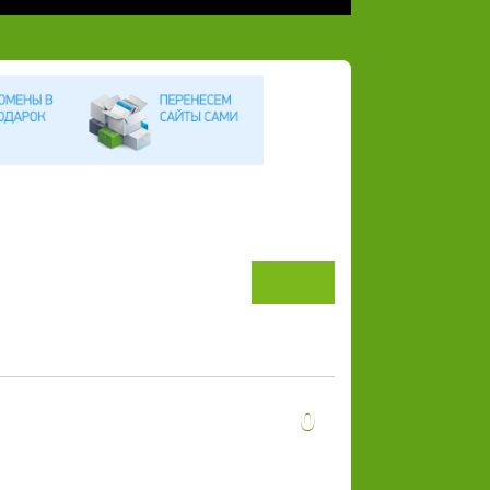
Назад
Впере
д
0