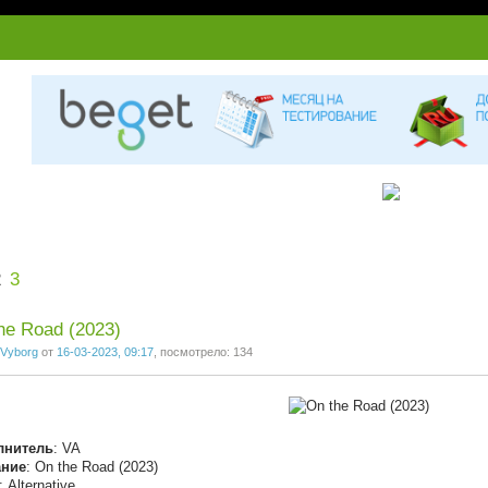
1
2
3
4
5
6
7
2
3
he Road (2023)
Vyborg
от
16-03-2023, 09:17
, посмотрело: 134
лнитель
: VA
ание
: On the Road (2023)
: Alternative