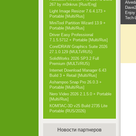
Alveda
267 by m0nkrus [Rus/Eng]
Dave2
Light Image Resizer 7.6.4.173 +
Enjoy
Portable [Multi/Rus]
Tech-L
MiniTool Partition Wizard 13.9 +
Portable [Multi/Rus]
Driver Easy Professional
7.1.5.5712 + Portable [Multi/Rus]
CorelDRAW Graphics Suite 2026
27.1.0.129 (MULTi/RUS)
SolidWorks 2026 SP3.2 Full
Premium (MULTi/RUS)
Internet Download Manager 6.43
Build 3 + Retail [Multi/Rus]
Ashampoo Snap Pro 26.0.3 +
Portable [Multi/Rus]
Nero Video 2026 2.1.5.0 + Portable
[Multi/Rus]
КОМПАС-3D v25 Build 2735 Lite
Portable (RUS/2026)
Новости партнеров