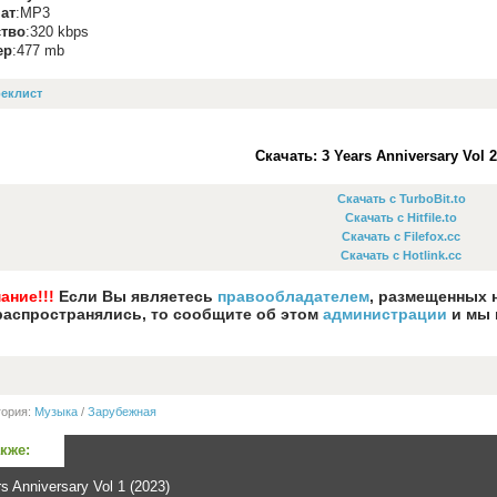
ат
:MP3
ство
:320 kbps
ер
:477 mb
еклист
Скачать: 3 Years Anniversary Vol 2
Скачать с TurboBit.to
Скачать с Hitfile.to
Скачать с Filefox.cc
Скачать с Hotlink.cc
ание!!!
Если Вы являетесь
правообладателем
, размещенных 
распространялись, то сообщите об этом
администрации
и мы 
гория:
Музыка
/
Зарубежная
акже:
s Anniversary Vol 1 (2023)