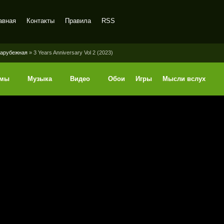
авная
Контакты
Правила
RSS
арубежная
» 3 Years Anniversary Vol 2 (2023)
ммы
Музыка
Видео
Обои
Игры
Мысли вслух