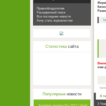
Форм
Каче
Правообладателям
Разм
Расширенный поиск
Все последние новости
Тр
Хочу стать журналистом
Статистика
сайта
Вним
они 
Кате
Популярные
новости
А т
3 Year
Autodesk Inventor Pro 2027.1 Build